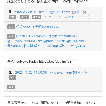
議論のとりまとめ』飯野正光 https://t.co/qh6ovpmLoN
2022-12-31 13:16:17
@fujifujizombi
(
投稿一覧
)
リツイート・ネットワーク (3)
3
10
0.204
@IAyanome
@Phronesisdog
3
@n7KYD0ZXV4eZQ6N
@kumomatumaki
8
@0IPSX53rEPMM0PW
@boneteaboss
@fujifujizombi
@konnaseijiha18
@Phronesisdog
@RemovingVirus
@YahooNewsTopics https://t.co/aba3mTsBrT
2022-11-25 14:00:38
@tomyamkum
(
投稿一覧
)
1
0
日本医学会は、さらに脳死の女性からの子宮移植についても