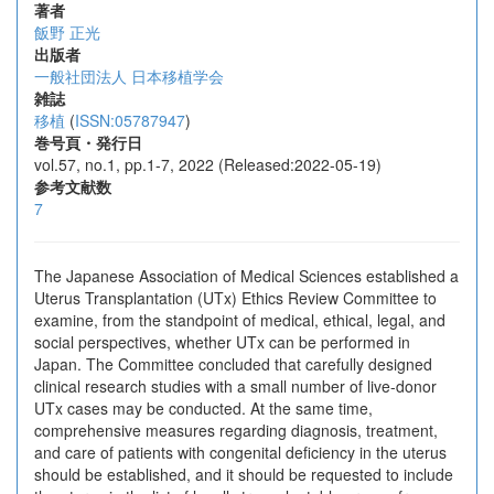
著者
飯野 正光
出版者
一般社団法人 日本移植学会
雑誌
移植
(
ISSN:05787947
)
巻号頁・発行日
vol.57, no.1, pp.1-7, 2022 (Released:2022-05-19)
参考文献数
7
The Japanese Association of Medical Sciences established a
Uterus Transplantation (UTx) Ethics Review Committee to
examine, from the standpoint of medical, ethical, legal, and
social perspectives, whether UTx can be performed in
Japan. The Committee concluded that carefully designed
clinical research studies with a small number of live-donor
UTx cases may be conducted. At the same time,
comprehensive measures regarding diagnosis, treatment,
and care of patients with congenital deficiency in the uterus
should be established, and it should be requested to include