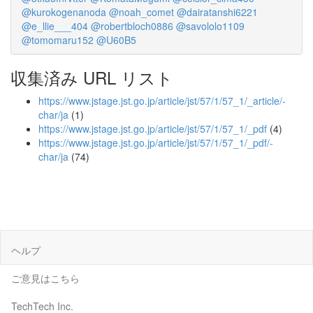
@kurokogenanoda
@noah_comet
@dairatanshi6221
@e_llie___404
@robertbloch0886
@savololo1109
@tomomaru152
@U60B5
収集済み URL リスト
https://www.jstage.jst.go.jp/article/jst/57/1/57_1/_article/-
char/ja
(1)
https://www.jstage.jst.go.jp/article/jst/57/1/57_1/_pdf
(4)
https://www.jstage.jst.go.jp/article/jst/57/1/57_1/_pdf/-
char/ja
(74)
ヘルプ
ご意見はこちら
TechTech Inc.