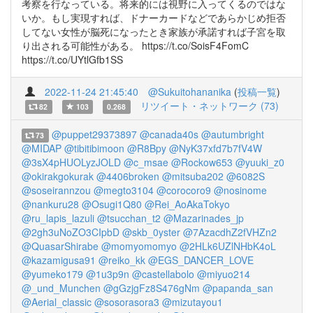
考察を行なっている。将来的には視野に入ってくるのではな
いか。もし実現すれば、ドナーカードなどであらかじめ拒否
してない女性が脳死になったとき家族が承諾すれば子宮を取
り出される可能性がある。 https://t.co/SoisF4FomC
https://t.co/UYtlGfb1SS
2022-11-24 21:45:40
@Sukuitohananika
(
投稿一覧
)
リツイート・ネットワーク (73)
82
103
0.268
@puppet29373897
@canada40s
@autumbright
73
@MIDAP
@tibitibimoon
@R8Bpy
@NyK37xfd7b7fV4W
@3sX4pHUOLyzJOLD
@c_msae
@Rockow653
@yuuki_z0
@okirakgokurak
@4406broken
@mitsuba202
@6082S
@soseirannzou
@megto3104
@corocoro9
@nosinome
@nankuru28
@Osugi1Q80
@Rei_AoAkaTokyo
@ru_lapis_lazuli
@tsucchan_t2
@Mazarinades_jp
@2gh3uNoZO3CIpbD
@skb_0yster
@7AzacdhZ2fVHZn2
@QuasarShirabe
@momyomomyo
@2HLk6UZlNHbK4oL
@kazamigusa91
@reiko_kk
@EGS_DANCER_LOVE
@yumeko179
@1u3p9n
@castellabolo
@miyuo214
@_und_Munchen
@gGzjgFz8S476gNm
@papanda_san
@Aerial_classic
@sosorasora3
@mizutayou1