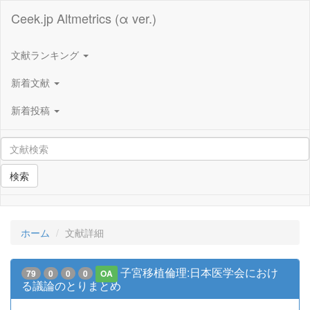
Ceek.jp Altmetrics (α ver.)
文献ランキング
新着文献
新着投稿
検索
ホーム
文献詳細
子宮移植倫理:日本医学会におけ
79
0
0
0
OA
る議論のとりまとめ