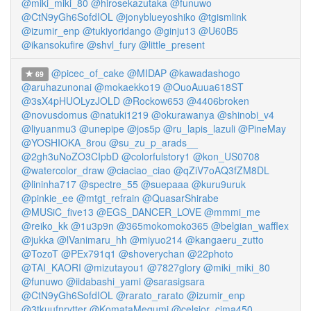
@miki_miki_80
@hirosekazutaka
@funuwo
@CtN9yGh6SofdIOL
@jonyblueyoshiko
@tgismlink
@izumir_enp
@tukiyoridango
@ginju13
@U60B5
@ikansokufire
@shvl_fury
@little_present
@picec_of_cake
@MIDAP
@kawadashogo
69
@aruhazunonai
@mokaekko19
@OuoAuua618ST
@3sX4pHUOLyzJOLD
@Rockow653
@4406broken
@novusdomus
@natuki1219
@okurawanya
@shinobi_v4
@liyuanmu3
@unepipe
@jos5p
@ru_lapis_lazuli
@PineMay
@YOSHIOKA_8rou
@su_zu_p_arads__
@2gh3uNoZO3CIpbD
@colorfulstory1
@kon_US0708
@watercolor_draw
@ciaciao_ciao
@qZiV7oAQ3fZM8DL
@lininha717
@spectre_55
@suepaaa
@kuru9uruk
@pinkie_ee
@mtgt_refrain
@QuasarShirabe
@MUSiC_five13
@EGS_DANCER_LOVE
@mmmi_me
@reiko_kk
@1u3p9n
@365mokomoko365
@belgian_wafflex
@jukka
@lVanimaru_hh
@miyuo214
@kangaeru_zutto
@TozoT
@PEx791q1
@shoverychan
@22photo
@TAI_KAORI
@mizutayou1
@7827glory
@miki_miki_80
@funuwo
@iidabashi_yami
@sarasigsara
@CtN9yGh6SofdIOL
@rarato_rarato
@izumir_enp
@3tkuufnrvtter
@KomataMegumi
@celsior_cima450