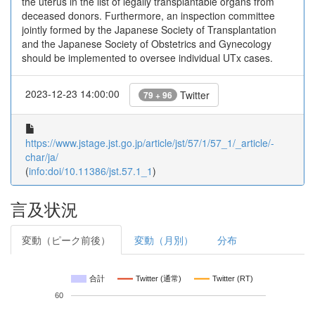
the uterus in the list of legally transplantable organs from
deceased donors. Furthermore, an inspection committee
jointly formed by the Japanese Society of Transplantation
and the Japanese Society of Obstetrics and Gynecology
should be implemented to oversee individual UTx cases.
2023-12-23 14:00:00
Twitter
79 + 96
https://www.jstage.jst.go.jp/article/jst/57/1/57_1/_article/-
char/ja/
(
info:doi/10.11386/jst.57.1_1
)
言及状況
変動（ピーク前後）
変動（月別）
分布
合計
Twitter (通常)
Twitter (RT)
60