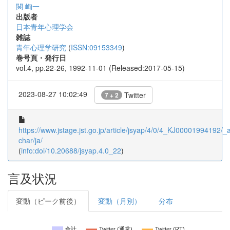
関 峋一
出版者
日本青年心理学会
雑誌
青年心理学研究
(
ISSN:09153349
)
巻号頁・発行日
vol.4, pp.22-26, 1992-11-01 (Released:2017-05-15)
2023-08-27 10:02:49
Twitter
7 + 2
https://www.jstage.jst.go.jp/article/jsyap/4/0/4_KJ00001994192/_ar
char/ja/
(
info:doi/10.20688/jsyap.4.0_22
)
言及状況
変動（ピーク前後）
変動（月別）
分布
合計
Twitter (通常)
Twitter (RT)