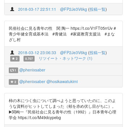
2018-03-17 22:51:11
@FP2Je3V6kg
(
投稿一覧
)
民俗社会に見る青年の性 関 陶一 https://t.co/V1FT05rrUv #
青少年健全育成基本法 #青健法 #家庭教育支援法 #まな
ざし村
2018-03-12 23:06:33
@FP2Je3V6kg
(
投稿一覧
)
リツイート・ネットワーク (1)
2
0.707
@phenixsaber
1
@phenixsaber
@hosikawatukimi
2
柿の木につく虫について調べようと思っていたのに、このよ
うな資料がヒットしてしまった（頰を赤め伏し目がちに）。
▶️関峋一『民俗社会に見る青年の性（1992）』日本青年心理
学会 https://t.co/M49dcypebg