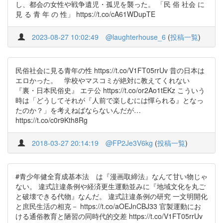
し、都会の女性や戦争遺児・孤児を襲った。 「民 俗 社会 に
見 る 青 年 の 性」 https://t.co/cA61WDupTE
2023-08-27 10:02:49
@laughterhouse_6
(
投稿一覧
)
民俗社会に見る青年の性 https://t.co/V1FT05rrUv 昔の日本は
エロかった。 学校やマスコミが絶対に教えてくれない
『裏・日本民俗史』 エテ公 https://t.co/or2Ao1tEKz こういう
時は「どうしてそれが『人前で楽しむには憚られる』となっ
たのか？」を考えねばならないんだが…
https://t.co/c0r9Kth8Rg
2018-03-27 20:14:19
@FP2Je3V6kg
(
投稿一覧
)
#青少年健全育成基本法 は『漫画取締法』なんて甘い物じゃ
ない。 違式註違条例や経済更生運動並みに『地域文化を丸ご
と破壊できる代物』なんだ。 違式註違条例の研究 一文明開化
と庶民生活の相克－ https://t.co/aOEJnCBJ33 官製運動にお
ける通俗教育と陋習の同時代的交差 https://t.co/V1FT05rrUv