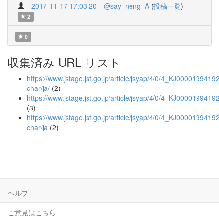
2017-11-17 17:03:20
@say_neng_A
(
投稿一覧
)
2
0
収集済み URL リスト
https://www.jstage.jst.go.jp/article/jsyap/4/0/4_KJ00001994192/
char/ja/
(2)
https://www.jstage.jst.go.jp/article/jsyap/4/0/4_KJ0000199419
(3)
https://www.jstage.jst.go.jp/article/jsyap/4/0/4_KJ00001994192
char/ja
(2)
ヘルプ
ご意見はこちら