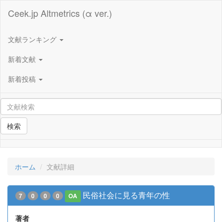
Ceek.jp Altmetrics (α ver.)
文献ランキング
新着文献
新着投稿
検索
ホーム
文献詳細
民俗社会に見る青年の性
7
0
0
0
OA
著者