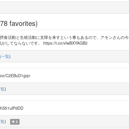
78 favorites)
嗅覚が鈍いと摂食活動と生殖活動に支障を来すという事もあるので、アモンさん
いです。 https://t.co/vIwBXYAGB2
稿一覧
)
.co/C2EBuD1gqn
一覧
)
hS51ulPdDD
一覧
)
2