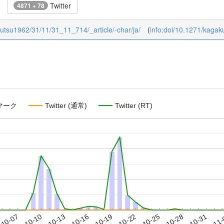
Twitter
4871 + 78
ibutsu1962/31/11/31_11_714/_article/-char/ja/
(
info:doi/10.1271/kaga
マーク
Twitter (通常)
Twitter (RT)