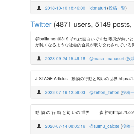
2018-10-10 18:46:00
id:maturi
(
投稿一覧
)
Twitter
(4871 users, 5149 posts, 
@baillamont0319 それは面白いですね 
が鈍くなるような社会的合意が取り交わされている気がしてならな
2023-09-24 15:49:18
@masa_manasori
(
投
J-STAGE Articles - 動物の行動と匂いの世界 https://t
2023-07-16 12:58:03
@zetton_zetton
(
投稿
動 物 の 行 動 と匂 いの 世界 森 裕司https://t.co/
2020-07-14 08:05:16
@suimu_calcite
(
投稿