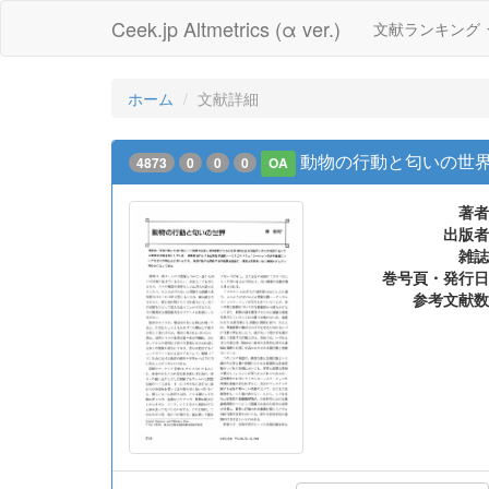
Ceek.jp Altmetrics (α ver.)
文献ランキング
ホーム
文献詳細
動物の行動と匂いの世
4873
0
0
0
OA
著者
出版者
雑誌
巻号頁・発行日
参考文献数