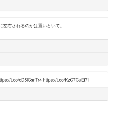
に左右されるのかは置いといて。
snTr4 https://t.co/KzC7CuEi7I