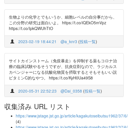
生物よりの化学とでもいうか、細胞レベルの自分事だから、
この分野の研究は面白いよ。 https://t.co/iQEkO5mVpz
https://t.co/IpkQWUhTtO
2023-02-19 18:44:21
@a_knr3
(
投稿一覧
)
サイトカインストーム（免疫暴走）を抑制する薬もコロナ治
療の臨床試験やるそうですが、抗炎症剤なので、ラジカルス
カベンジャーになる抗酸化物質を摂取するとそもそもいい説
ビタミンC的なやつ。 https://t.co/KyH0Ua49S8
2020-05-31 22:52:23
@Dai_0358
(
投稿一覧
)
収集済み URL リスト
https://www.jstage.jst.go.jp/article/kagakutoseibutsu1962/37/
(4)
https://www.jstage.jst.go.jp/article/kagakutoseibutsu1962/37/