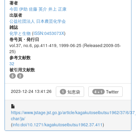
著者
今田 伊助
佐藤 英介
井上 正康
出版者
公益社団法人 日本農芸化学会
雑誌
化学と生物
(
ISSN:0453073X
)
巻号頁・発行日
vol.37, no.6, pp.411-419, 1999-06-25 (Released:2009-05-
25)
参考文献数
32
被引用文献数
5
2
2023-12-24 13:41:26
知恵袋
Twitter
1
4 + 1
https://www.jstage.jst.go.jp/article/kagakutoseibutsu1962/37/6/37
char/ja/
(
info:doi/10.1271/kagakutoseibutsu1962.37.411
)