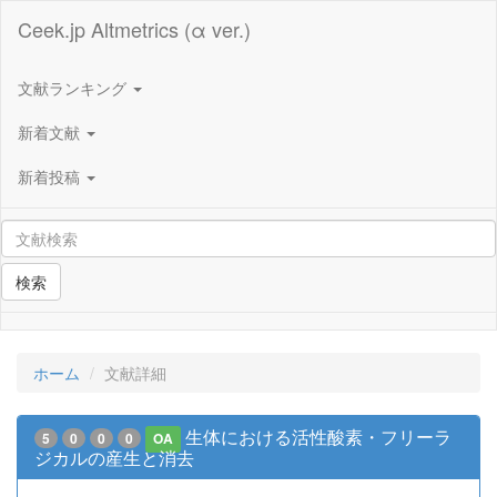
Ceek.jp Altmetrics (α ver.)
文献ランキング
新着文献
新着投稿
検索
ホーム
文献詳細
生体における活性酸素・フリーラ
5
0
0
0
OA
ジカルの産生と消去