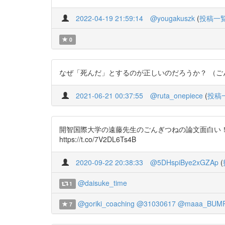
2022-04-19 21:59:14
@yougakuszk
(
投稿一
0
なぜ「死んだ」とするのが正しいのだろうか？ （ごんが死んだ
2021-06-21 00:37:55
@ruta_onepiece
(
投稿
開智国際大学の遠藤先生のごんぎつねの論文面白い
https://t.co/7V2DL6Ts4B
2020-09-22 20:38:33
@5DHspiBye2xGZAp
(
@daisuke_time
1
@goriki_coaching
@31030617
@maaa_BUM
7