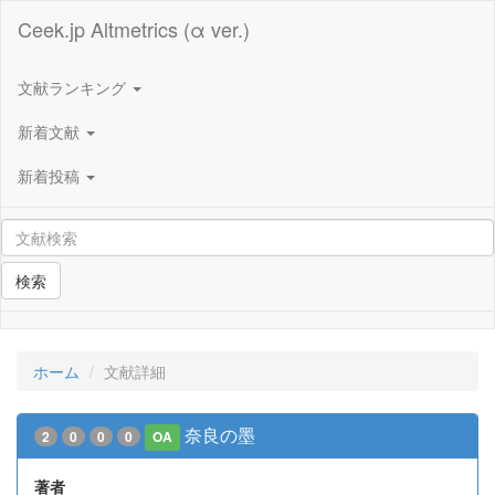
Ceek.jp Altmetrics (α ver.)
文献ランキング
新着文献
新着投稿
検索
ホーム
文献詳細
奈良の墨
2
0
0
0
OA
著者