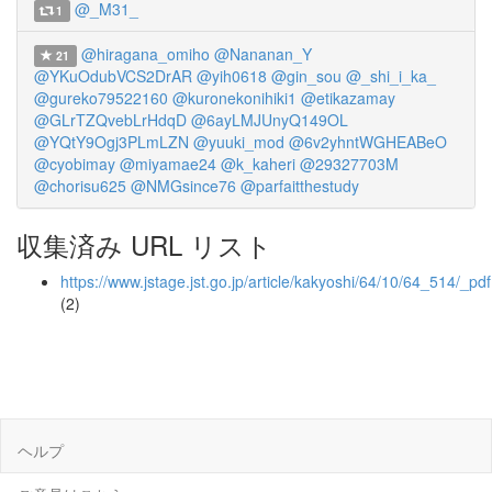
@_M31_
1
@hiragana_omiho
@Nananan_Y
21
@YKuOdubVCS2DrAR
@yih0618
@gin_sou
@_shi_i_ka_
@gureko79522160
@kuronekonihiki1
@etikazamay
@GLrTZQvebLrHdqD
@6ayLMJUnyQ149OL
@YQtY9Ogj3PLmLZN
@yuuki_mod
@6v2yhntWGHEABeO
@cyobimay
@miyamae24
@k_kaheri
@29327703M
@chorisu625
@NMGsince76
@parfaitthestudy
収集済み URL リスト
https://www.jstage.jst.go.jp/article/kakyoshi/64/10/64_514/_pdf
(2)
ヘルプ