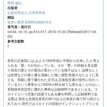
野田 盛弘
出版者
公益社団法人 日本化学会
雑誌
化学と教育
(
ISSN:03862151
)
巻号頁・発行日
vol.64, no.10, pp.514-517, 2016-10-20 (Released:2017-04-
03)
参考文献数
8
奈良の正倉院には,およそ1300年前に中国から伝来したと考え
られる「墨」1)が伝わっている。その「墨」の外観を見る限
り現在の墨とその製法が変わっている様子はなく,油煙もしく
は松煙などの煤と膠を混練した後に成型,乾燥させたように見
える。和紙に墨で書かれた文字は,正倉院文書が現代に伝わっ
ているという事実から1300年の時を経ても変わることのない,
長期保存安定性に優れた稀有な記録材料であるといえる。コ
ロイドという言葉の語源でもある膠を利用した記録材料であ
る墨は,現在も全国生産高の95 %以上が奈良の地で作り続けら
れており,現代ではコロイドの技術がインクジェットプリンタ