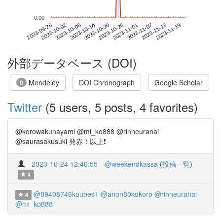
0.00
2023-11-13
2023-09-26
2023-10-14
2023-11-01
2023-11-19
2023-10-02
2023-10-20
2023-11-07
2023-10-08
2023-10-26
外部データベース (DOI)
Mendeley
DOI Chronograph
Google Scholar
0
Twitter
(5 users, 5 posts, 4 favorites)
@korowakunayami @mi_ko888 @rinneuranai
@saurasakusuki 発赤！以上❗️
2023-10-24 12:40:55
@weekendkassa
(
投稿一覧
)
4
@89408746koubes1
@anon80kokoro
@rinneuranai
4
@mi_ko888