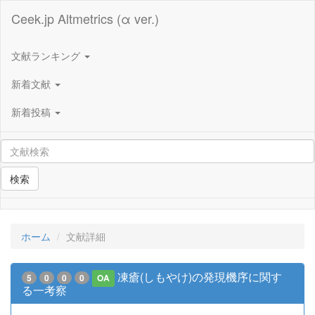
Ceek.jp Altmetrics (α ver.)
文献ランキング
新着文献
新着投稿
検索
ホーム
文献詳細
凍瘡(しもやけ)の発現機序に関す
5
0
0
0
OA
る一考察