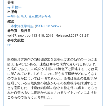
著者
寺澤 捷年
出版者
一般社団法人 日本東洋医学会
雑誌
日本東洋医学雑誌
(
ISSN:02874857
)
巻号頁・発行日
vol.67, no.4, pp.413-418, 2016 (Released:2017-03-24)
参考文献数
22
医療用漢方製剤の当帰四逆加呉茱萸生姜湯の効能の一つに凍
瘡(しもやけ)がある。凍瘡は寒冷な環境で見られるありふれ
た病症であり,この病症が末梢の血流低下と関連することは既
に記されている。しかし,これに伴う炎症機転がどのようなも
のであるかについては不明であった。筆者は最近の免疫学が
提唱している自然炎症の視点からその発症機序を推測するこ
とを意図した。凍瘡は細静脈の微小血栓を伴い,虚血にさらさ
れた血管あるいは細胞から放出されるサイトカインにより起
こるものであろうと考察した。