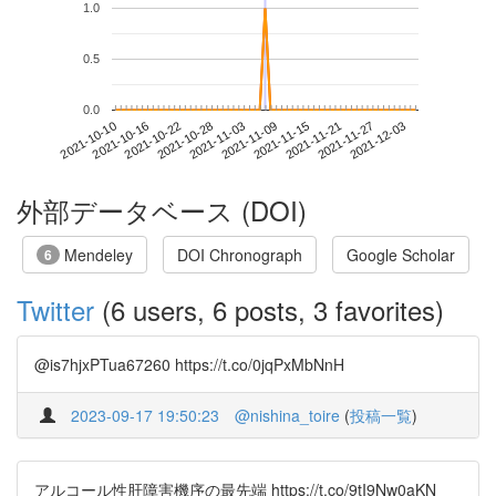
1.0
0.5
0.0
2021-11-27
2021-10-10
2021-10-28
2021-11-15
2021-12-03
2021-10-16
2021-11-03
2021-11-21
2021-10-22
2021-11-09
外部データベース (DOI)
Mendeley
DOI Chronograph
Google Scholar
6
Twitter
(6 users, 6 posts, 3 favorites)
@is7hjxPTua67260 https://t.co/0jqPxMbNnH
2023-09-17 19:50:23
@nishina_toire
(
投稿一覧
)
アルコール性肝障害機序の最先端 https://t.co/9tI9Nw0aKN