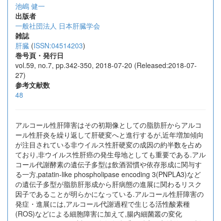
池嶋 健一
出版者
一般社団法人 日本肝臓学会
雑誌
肝臓
(
ISSN:04514203
)
巻号頁・発行日
vol.59, no.7, pp.342-350, 2018-07-20 (Released:2018-07-
27)
参考文献数
48
アルコール性肝障害はその初期像としての脂肪肝からアルコ
ール性肝炎を繰り返して肝硬変へと進行するが,近年増加傾向
が注目されている非ウイルス性肝硬変の成因の約半数を占め
ており,非ウイルス性肝癌の発生母地としても重要である.アル
コール代謝酵素の遺伝子多型は飲酒習慣や依存形成に関与す
る一方,patatin-like phospholipase encoding 3(PNPLA3)など
の遺伝子多型が脂肪肝形成から肝病態の進展に関わるリスク
因子であることが明らかになっている.アルコール性肝障害の
発症・進展には,アルコール代謝過程で生じる活性酸素種
(ROS)などによる細胞障害に加えて,腸内細菌叢の変化