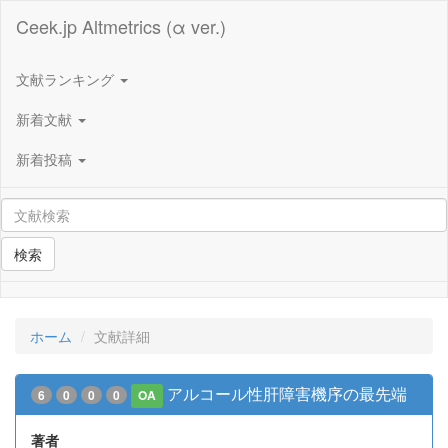
Ceek.jp Altmetrics (α ver.)
文献ランキング
新着文献
新着投稿
検索
ホーム
文献詳細
アルコール性肝障害機序の最先端
6
0
0
0
OA
著者