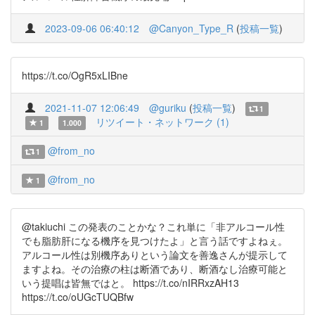
2023-09-06 06:40:12
@Canyon_Type_R
(
投稿一覧
)
https://t.co/OgR5xLIBne
2021-11-07 12:06:49
@guriku
(
投稿一覧
)
1
リツイート・ネットワーク (1)
1
1.000
@from_no
1
@from_no
1
@takiuchi この発表のことかな？これ単に「非アルコール性
でも脂肪肝になる機序を見つけたよ」と言う話ですよねぇ。
アルコール性は別機序ありという論文を善逸さんが提示して
ますよね。その治療の柱は断酒であり、断酒なし治療可能と
いう提唱は皆無ではと。 https://t.co/nIRRxzAH13
https://t.co/oUGcTUQBfw