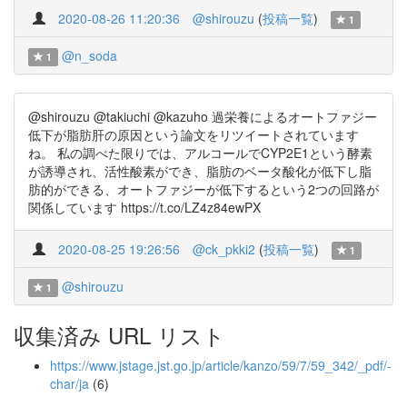
2020-08-26 11:20:36
@shirouzu
(
投稿一覧
)
1
@n_soda
1
@shirouzu @takiuchi @kazuho 過栄養によるオートファジー
低下が脂肪肝の原因という論文をリツイートされています
ね。 私の調べた限りでは、アルコールでCYP2E1という酵素
が誘導され、活性酸素ができ、脂肪のベータ酸化が低下し脂
肪的ができる、オートファジーが低下するという2つの回路が
関係しています https://t.co/LZ4z84ewPX
2020-08-25 19:26:56
@ck_pkki2
(
投稿一覧
)
1
@shirouzu
1
収集済み URL リスト
https://www.jstage.jst.go.jp/article/kanzo/59/7/59_342/_pdf/-
char/ja
(6)