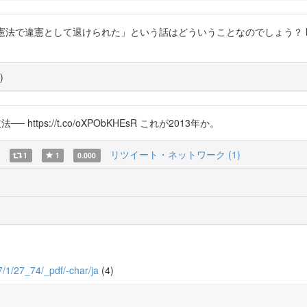
として退けられた」という話はどういうことなのでしょう？ https://t.co/3LwI
)
tps://t.co/oXPObKHEsR これが2013年か。
リツイート・ネットワーク (1)
1
1
0.000
27/1/27_74/_pdf/-char/ja
(4)