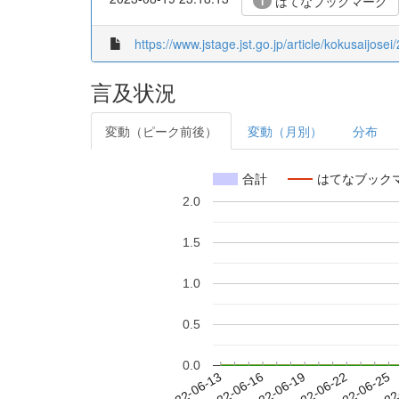
はてなブックマーク
1
https://www.jstage.jst.go.jp/article/kokusaijosei
言及状況
変動（ピーク前後）
変動（月別）
分布
合計
はてなブック
2.0
1.5
1.0
0.5
0.0
2022-06-19
2022-06-22
2022-06-25
2022
2022-06-13
2022-06-16