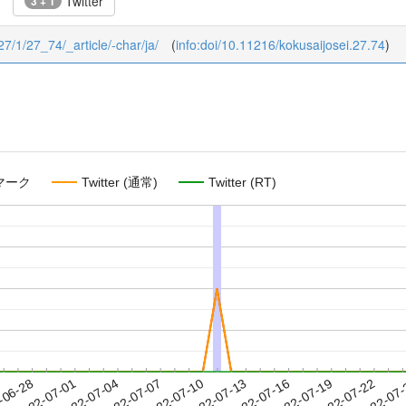
Twitter
3 + 1
/27/1/27_74/_article/-char/ja/
(
info:doi/10.11216/kokusaijosei.27.74
)
マーク
Twitter (通常)
Twitter (RT)
2022-07-19
2022-07-22
2022-07
-06-28
2
2022-07-01
2022-07-04
2022-07-07
2022-07-10
2022-07-13
2022-07-16