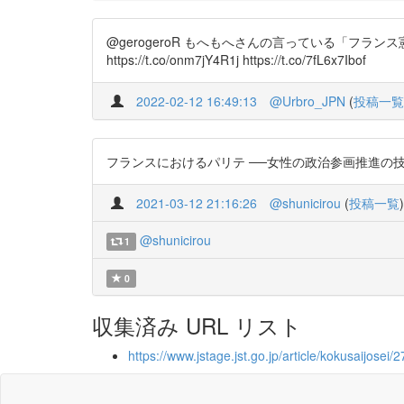
@gerogeroR もへもへさんの言っている「フランス憲法で違憲
https://t.co/onm7jY4R1j https://t.co/7fL6x7Ibof
2022-02-12 16:49:13
@Urbro_JPN
(
投稿一覧
フランスにおけるパリテ ──女性の政治参画推進の技法── ht
2021-03-12 21:16:26
@shunicirou
(
投稿一覧
)
@shunicirou
1
0
収集済み URL リスト
https://www.jstage.jst.go.jp/article/kokusaijosei/