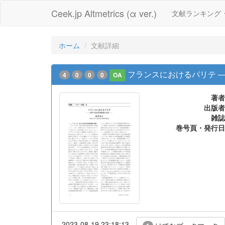
Ceek.jp Altmetrics (α ver.)
文献ランキング
ホーム
文献詳細
フランスにおけるパリテ 
4
0
0
0
OA
著者
出版者
雑誌
巻号頁・発行日
2023-08-19 23:18:13