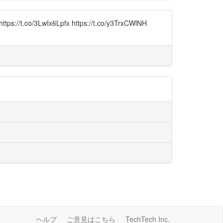
x6Lpfx https://t.co/y3TrxCWlNH
ヘルプ
ご意見はこちら
TechTech Inc.