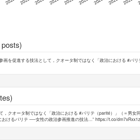
 posts)
の政治参画を促進する技法として，クオータ制ではなく「政治における #パリ
tes)
，クオータ制ではなく「政治における #パリテ（parité）」（＝男
けるパリテ ──女性の政治参画推進の技法…” https://t.co/dm7xRxx1z