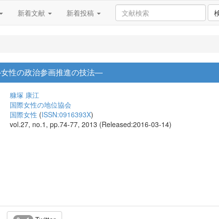
新着文献
新着投稿
―女性の政治参画推進の技法―
糠塚 康江
国際女性の地位協会
国際女性
(
ISSN:0916393X
)
vol.27, no.1, pp.74-77, 2013 (Released:2016-03-14)