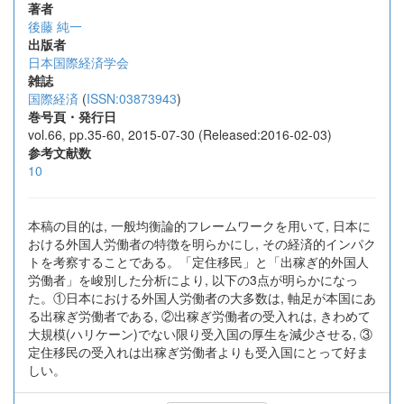
著者
後藤 純一
出版者
日本国際経済学会
雑誌
国際経済
(
ISSN:03873943
)
巻号頁・発行日
vol.66, pp.35-60, 2015-07-30 (Released:2016-02-03)
参考文献数
10
本稿の目的は, 一般均衡論的フレームワークを用いて, 日本に
おける外国人労働者の特徴を明らかにし, その経済的インパク
トを考察することである。「定住移民」と「出稼ぎ的外国人
労働者」を峻別した分析により, 以下の3点が明らかになっ
た。①日本における外国人労働者の大多数は, 軸足が本国にあ
る出稼ぎ労働者である, ②出稼ぎ労働者の受入れは, きわめて
大規模(ハリケーン)でない限り受入国の厚生を減少させる, ③
定住移民の受入れは出稼ぎ労働者よりも受入国にとって好ま
しい。