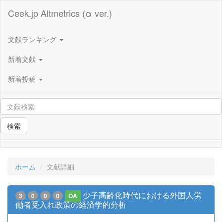
Ceek.jp Altmetrics (α ver.)
文献ランキング
新着文献
新着投稿
検索
ホーム
文献詳細
少子高齢化時代における外国人労
3
0
0
0
OA
働者受入れ政策の経済学的分析