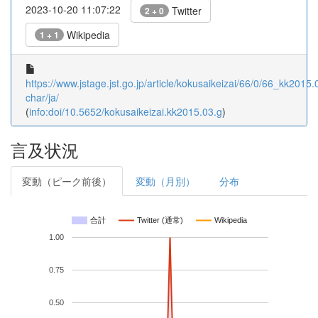
2023-10-20 11:07:22
Twitter
2 + 0
Wikipedia
1 + 1
https://www.jstage.jst.go.jp/article/kokusaikeizai/66/0/66_kk2015.0
char/ja/
(
info:doi/10.5652/kokusaikeizai.kk2015.03.g
)
言及状況
変動（ピーク前後）
変動（月別）
分布
合計
Twitter (通常)
Wikipedia
1.00
0.75
0.50