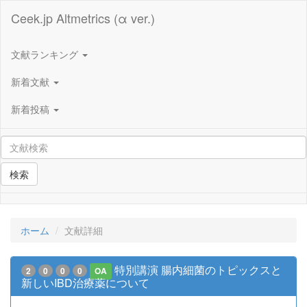
Ceek.jp Altmetrics (α ver.)
文献ランキング
新着文献
新着投稿
検索
ホーム
文献詳細
特別講演 腸内細菌のトピックスと
2
0
0
0
OA
新しいIBD治療薬について