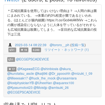
＊広域抗菌薬を使用してはいけない理由は？ →人間の体は菌
にまみれている。 →体重の約3%程度が菌であるといわれ
る。(ほとんどが腸内細菌) https://t.co/Gcd46AKNVv →これら
の菌が感染症にならないように人体を守っているがそれすら
も広域抗菌薬は殺菌してしまう。 →盲目的な広域抗菌薬の投
下は三流
2023-03-14 08:22:39
@tororo__ph
(
投稿一覧
)
リツイート・ネットワーク (1)
1
19
0.243
@ECGEPSCADEVICE
1
@KagawaECG
@shinbiosis
@skura_
17
@kurotatsu_ascle
@kaiji96
@Dr_ppooohh
@mizuki_t_09
@Meeesak17
@huck_the_mock
@urasamiara
@lostphysicianYB
@UheeHan
@aquarex100
@Kyasumoto423
@Moistjp
@amtsuki_26
@ECGEPSCADEVICE
収集済み URL リスト