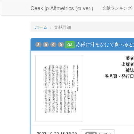
Ceek.jp Altmetrics (α ver.)
文献ランキング
ホーム
文献詳細
赤飯に汁をかけて食べると嫁
5
0
0
0
OA
著者
出版者
雑誌
巻号頁・発行日
2023-10-22 18:35:29