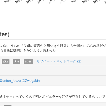
tes)
うちの祖父母の妄言かと思いきや以外にも全国的にみられる迷信らしい。 http
そも赤飯に味噌汁をかけようと思わない
リツイート・ネットワーク (2)
2
6
0.316
@unten_jouzu
@Zwegabin
赤飯に味噌汁を～」っていうので割とポピュラーな迷信が存在しているらしいです。赤飯？？ 