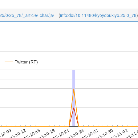
/25/0/25_78/_article/-char/ja/
(
info:doi/10.11480/kyoyobukiyo.25.0_78
)
Twitter (RT)
2023-10-30
2023-11-02
2023-11
-10-09
2
2023-10-12
2023-10-15
2023-10-18
2023-10-21
2023-10-24
2023-10-27