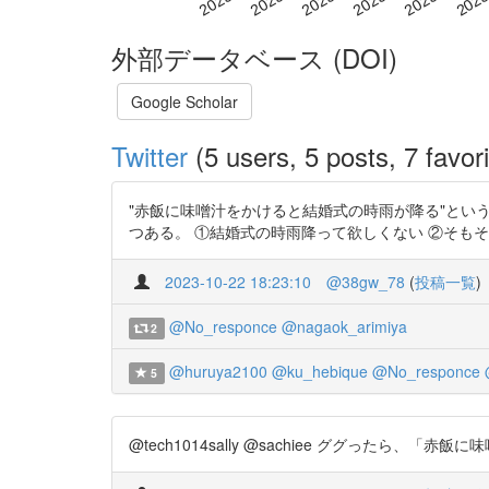
外部データベース (DOI)
Google Scholar
Twitter
(5 users, 5 posts, 7 favori
"赤飯に味噌汁をかけると結婚式の時雨が降る"というのは、
つある。 ①結婚式の時雨降って欲しくない ②そも
2023-10-22 18:23:10
@38gw_78
(
投稿一覧
)
@No_responce
@nagaok_arimiya
2
@huruya2100
@ku_hebique
@No_responce
5
@tech1014sally @sachiee ググったら、「