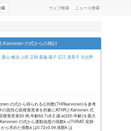
検索
ウェブ検索
ニュース検索
rvonen の式からの検討
之
森山 修治
上田 正樹
森脇 陽子
広江 貴美子
古志野
en の式から得られる心拍数(THRkarvonen)を参考
性心筋梗塞患者を対象にATHRとKarvonen 式
 例,年齢62.7±8.2 歳.a(220-年齢)を最大
arvonen の式から運動強度の係数k =(THRAT-安静
求めた係数a は0.72±0.09,係数k は