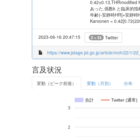
0.42±0.13,THRmodifi
あった.係数k と臨床的指標の関
年齢)-安静時HR]+安静時H
Karvonen = 0.42
2023-06-16 20:47:15
Twitter
2 + 33
https://www.jstage.jst.go.jp/article/mch/22/1/22_
言及状況
変動（ピーク前後）
変動（月別）
分布
合計
Twitter (通常)
3
2