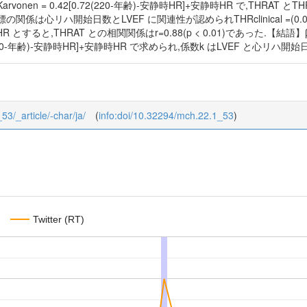
ed Karvonen = 0.42[0.72(220-年齢)-安静時HR]+安静時HR で,THRAT とTH
係は心リハ開始日数とLVEF に関連性が認められTHRclinical =(0.005×LV
R とすると,THRAT との相関関係はr=0.88(p < 0.01)であった.【結
[0.72(220-年齢)-安静時HR]+安静時HR で求められ,係数k はLVEF 
53/_article/-char/ja/
(
info:doi/10.32294/mch.22.1_53
)
Twitter (RT)