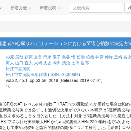
新着文献
新着投稿
患者の心臓リハビリテーションにおける至適心拍数の決定方法:Ka
杉原 辰哉
萩原 文香
門永 陽子
鳥谷 悟
松浦 佑哉
井原 伸弥
黒崎 智
海人
山口 直人
大嶋 丈史
岡田 清治
太田 哲郎
松江市立病院
松江市立病院医学雑誌
(
ISSN:13430866
)
vol.22, no.1, pp.53-56, 2019 (Released:2019-07-01)
10
PX)のAT レベルの心拍数(THRAT)での運動処方が困難な場合はKarvon
β遮断薬投与例では必ずしも適切な決定ができない.本研究はβ遮断薬投与中の急
数を求めることを目的とした.【方法】対象はβ遮断薬投与中の急性心筋梗塞患者20
PX で得られた実測最大HR からa =実測最大HR/(220-年齢)を求め,また,K
HR)として求め,係数k と臨床的指標の関係について検討した.【結果】CPX から