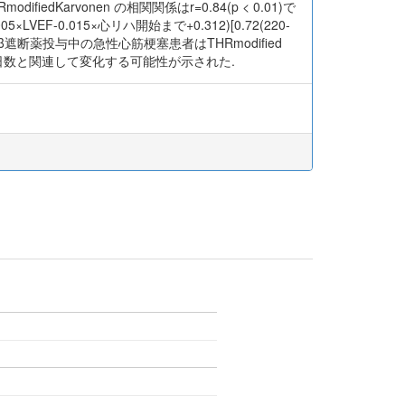
RmodifiedKarvonen の相関関係はr=0.84(p < 0.01)で
EF-0.015×心リハ開始まで+0.312)[0.72(220-
語】β遮断薬投与中の急性心筋梗塞患者はTHRmodified
と心リハ開始日数と関連して変化する可能性が示された.