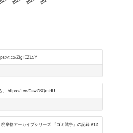
.co/ZIgilEZL5Y
//t.co/CswZSQmldU
廃棄物アーカイブシリーズ 『ゴミ戦争』の記録 #12