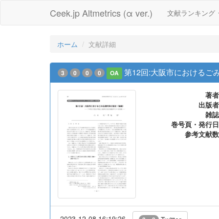
Ceek.jp Altmetrics (α ver.)
文献ランキング
ホーム
文献詳細
第12回:大阪市におけるご
3
0
0
0
OA
著者
出版者
雑誌
巻号頁・発行日
参考文献数
2023-12-08 16:19:26