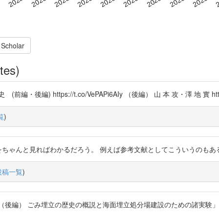
 Scholar
tes)
ttps://t.co/VePAPi6AIy （後編） 山 本 攻・澤 地 實 https://t
覧
)
ちゃんと見ればわかるだろう。 例えば参考文献としてこういうのもある。 https:
投稿一覧
)
後編） ごみ埋立の歴史の概説と海面埋立処分場建設のための諸実験」 