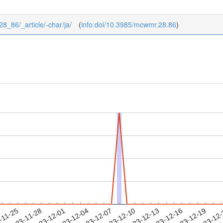
28_86/_article/-char/ja/
(
info:doi/10.3985/mcwmr.28.86
)
2023-12-16
2023-12-19
2023-12
-11-25
2
2023-11-28
2023-12-01
2023-12-04
2023-12-07
2023-12-10
2023-12-13