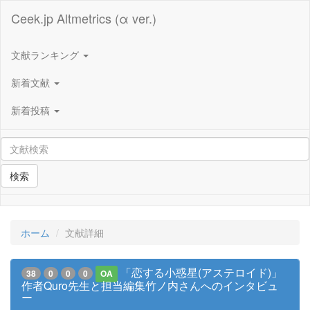
Ceek.jp Altmetrics (α ver.)
文献ランキング
新着文献
新着投稿
検索
ホーム
文献詳細
「恋する小惑星(アステロイド)」
38
0
0
0
OA
作者Quro先生と担当編集竹ノ内さんへのインタビュ
ー