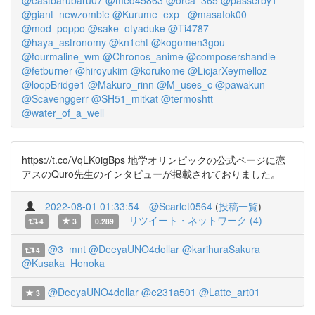
@eastbarubaru07
@med45863
@orca_365
@passerby1_
@giant_newzombie
@Kurume_exp_
@masatok00
@mod_poppo
@sake_otyaduke
@Ti4787
@haya_astronomy
@kn1cht
@kogomen3gou
@tourmaline_wm
@Chronos_anime
@composershandle
@fetburner
@hiroyukim
@korukome
@LicjarXeymelloz
@loopBridge1
@Makuro_rinn
@M_uses_c
@pawakun
@Scavenggerr
@SH51_mitkat
@termoshtt
@water_of_a_well
https://t.co/VqLK0igBps 地学オリンピックの公式ページに恋
アスのQuro先生のインタビューが掲載されておりました。
2022-08-01 01:33:54
@Scarlet0564
(
投稿一覧
)
リツイート・ネットワーク (4)
4
3
0.289
@3_mnt
@DeeyaUNO4dollar
@karihuraSakura
4
@Kusaka_Honoka
@DeeyaUNO4dollar
@e231a501
@Latte_art01
3