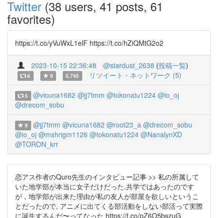
Twitter
(38 users, 41 posts, 61
favorites)
https://t.co/yVuWxL1elF https://t.co/hZiQMtG2o2
2023-10-15 22:36:48
@stardust_2638
(
投稿一覧
)
リツイート・ネットワーク (5)
6
9
0.745
@vicuna1682
@jj7tmm
@tokonatu1224
@io_oj
5
@drecom_sobu
@jj7tmm
@vicuna1682
@root23_a
@drecom_sobu
9
@io_oj
@mshrigm1126
@tokonatu1224
@NanalynXD
@TORON_krr
恋アス作者のQuro先生のインタビュー記事 >> 私の所属して
いた地学部が本当に女子だけだった.共学ではあったのです
が，地学部が出来た理由が私の友人が部屋を欲しいというこ
とだったので, アニメに出てくる部活動をしない部活って実際
に誕生するんだ〜ってなった https://t.co/pZ6O5bszuG