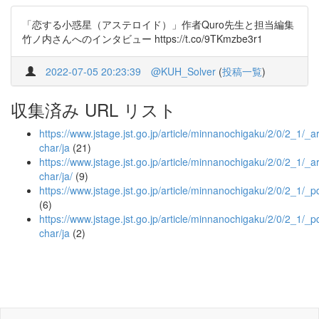
「恋する小惑星（アステロイド）」作者Quro先生と担当編集
竹ノ内さんへのインタビュー https://t.co/9TKmzbe3r1
2022-07-05 20:23:39
@KUH_Solver
(
投稿一覧
)
収集済み URL リスト
https://www.jstage.jst.go.jp/article/minnanochigaku/2/0/2_1/_art
char/ja
(21)
https://www.jstage.jst.go.jp/article/minnanochigaku/2/0/2_1/_art
char/ja/
(9)
https://www.jstage.jst.go.jp/article/minnanochigaku/2/0/2_1/_p
(6)
https://www.jstage.jst.go.jp/article/minnanochigaku/2/0/2_1/_pd
char/ja
(2)