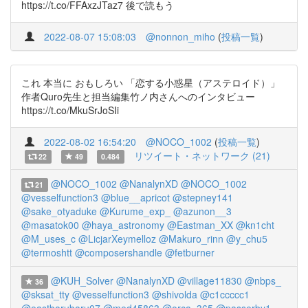
https://t.co/FFAxzJTaz7 後で読もう
2022-08-07 15:08:03
@nonnon_miho
(
投稿一覧
)
これ 本当に おもしろい 「恋する小惑星（アステロイド）」
作者Quro先生と担当編集竹ノ内さんへのインタビュー
https://t.co/MkuSrJoSIi
2022-08-02 16:54:20
@NOCO_1002
(
投稿一覧
)
リツイート・ネットワーク (21)
22
49
0.484
@NOCO_1002
@NanalynXD
@NOCO_1002
21
@vesselfunction3
@blue__apricot
@stepney141
@sake_otyaduke
@Kurume_exp_
@azunon__3
@masatok00
@haya_astronomy
@Eastman_XX
@kn1cht
@M_uses_c
@LicjarXeymelloz
@Makuro_rinn
@y_chu5
@termoshtt
@composershandle
@fetburner
@KUH_Solver
@NanalynXD
@village11830
@nbps_
36
@sksat_tty
@vesselfunction3
@shivolda
@c1ccccc1