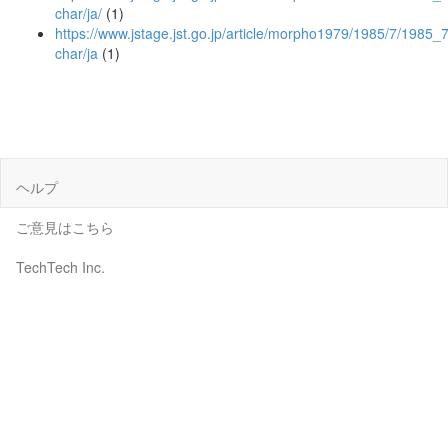
char/ja/
(1)
https://www.jstage.jst.go.jp/article/morpho1979/1985/7/1985_
char/ja
(1)
ヘルプ
ご意見はこちら
TechTech Inc.