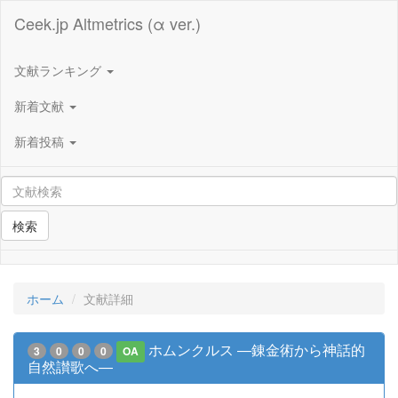
Ceek.jp Altmetrics (α ver.)
文献ランキング
新着文献
新着投稿
検索
ホーム
文献詳細
ホムンクルス ―錬金術から神話的
3
0
0
0
OA
自然讃歌へ―