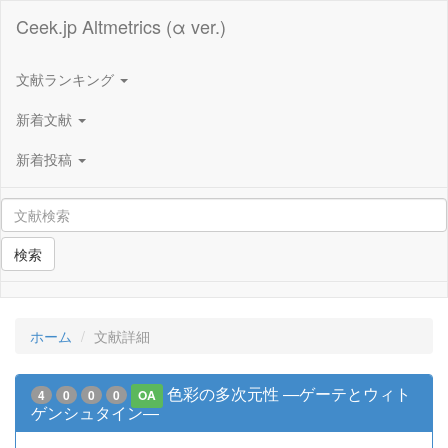
Ceek.jp Altmetrics (α ver.)
文献ランキング
新着文献
新着投稿
検索
ホーム
文献詳細
色彩の多次元性 ―ゲーテとウィト
4
0
0
0
OA
ゲンシュタイン―