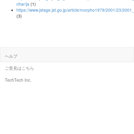
char/ja
(1)
https://www.jstage.jst.go.jp/article/morpho1979/2001/23/200
(3)
ヘルプ
ご意見はこちら
TechTech Inc.