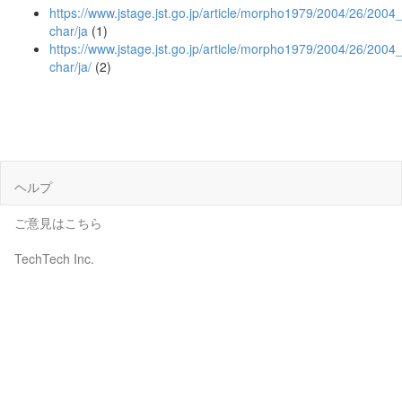
https://www.jstage.jst.go.jp/article/morpho1979/2004/26/2004_
char/ja
(1)
https://www.jstage.jst.go.jp/article/morpho1979/2004/26/2004_
char/ja/
(2)
ヘルプ
ご意見はこちら
TechTech Inc.