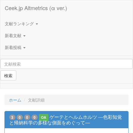
Ceek.jp Altmetrics (α ver.)
文献ランキング
新着文献
新着投稿
検索
ホーム
文献詳細
ゲーテとヘルムホルツ ―色彩知覚
3
0
0
0
OA
と帰納科学の多様な側面をめぐって―