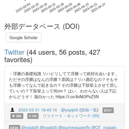
2023-04-21
2023-03-04
2023-03-22
2023-04-09
2023-04-27
2023-03-10
2023-03-28
2023-04-15
2023-03-16
2023-04-03
外部データベース (DOI)
Google Scholar
Twitter
(44 users, 56 posts, 427
favorites)
・浮腫の基礎知識 リハビリしてて浮腫って絶対出会います。
ただその浮腫はなんの浮腫？原因は？リハ適応なの？そもそ
も浮腫ってなんで起きるの？その浮腫は下肢挙上させて戻し
ていいの？下肢挙上って何cm？ はい、わからない人は下記
からどうぞ！ 面白かった https://t.co/ibA83PoZ5N
2023-03-31 18:45:16
@yopipt5
(
投稿一覧
)
51
リツイート・ネットワーク (50)
586
0.195
@yopipt5
@yopipt5
@journeysuperfly
@OT_masato
50