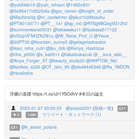
@yukihide19
@yuki_rehaon
@1492o831
@3e96417c95254fa
@gsx_ramen
@knight_of_order
@MachinaVg
@m_coolwinter
@pkcz1028tasuku
@PT80130771
@PT__141
@qp_in0
@RYSg9BQegVG12h2
@summerwars03031
@takawaku11
@tsubasa517122
@vGUpVFNHZK2f81u
@W_Reha_Prof_U
@Ywue_
@20PT30
@fountain_sunny5
@getagetadosukoi
@isao_reha_nutri
@jku_dxb
@Kenya_Hashizoe
@riha_pt000
@s_ka0511
@takatsukazuki
@__sora_sido__
@Anya_Forger_ST
@beauty_study20
@HHPTGK_Nel
@kenkes_a326
@OT_taro_85
@pts48446348
@Ra_YADON
@renalreha
浮腫の基礎 https://t.co/iJr1YSOdhV #本日の論文
2023-01-27 20:00:33
@yosyo0331
(
投稿一覧
)
1
リツイート・ネットワーク (1)
2
1.000
@k_aimer_polaris
1