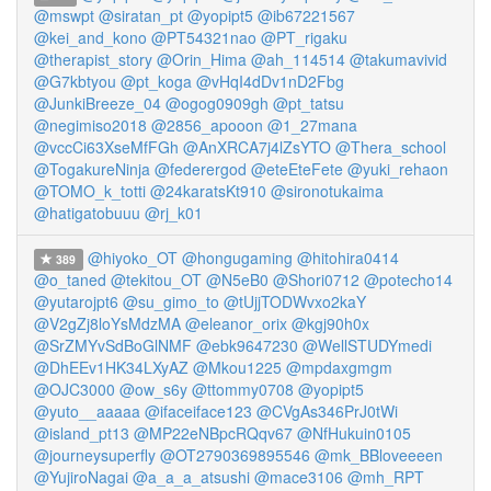
@mswpt
@siratan_pt
@yopipt5
@ib67221567
@kei_and_kono
@PT54321nao
@PT_rigaku
@therapist_story
@Orin_Hima
@ah_114514
@takumavivid
@G7kbtyou
@pt_koga
@vHqI4dDv1nD2Fbg
@JunkiBreeze_04
@ogog0909gh
@pt_tatsu
@negimiso2018
@2856_apooon
@1_27mana
@vccCi63XseMfFGh
@AnXRCA7j4lZsYTO
@Thera_school
@TogakureNinja
@federergod
@eteEteFete
@yuki_rehaon
@TOMO_k_totti
@24karatsKt910
@sironotukaima
@hatigatobuuu
@rj_k01
@hiyoko_OT
@hongugaming
@hitohira0414
389
@o_taned
@tekitou_OT
@N5eB0
@Shori0712
@potecho14
@yutarojpt6
@su_gimo_to
@tUjjTODWvxo2kaY
@V2gZj8loYsMdzMA
@eleanor_orix
@kgj90h0x
@SrZMYvSdBoGlNMF
@ebk9647230
@WellSTUDYmedi
@DhEEv1HK34LXyAZ
@Mkou1225
@mpdaxgmgm
@OJC3000
@ow_s6y
@ttommy0708
@yopipt5
@yuto__aaaaa
@ifaceiface123
@CVgAs346PrJ0tWi
@island_pt13
@MP22eNBpcRQqv67
@NfHukuin0105
@journeysuperfly
@OT2790369895546
@mk_BBloveeeen
@YujiroNagai
@a_a_a_atsushi
@mace3106
@mh_RPT