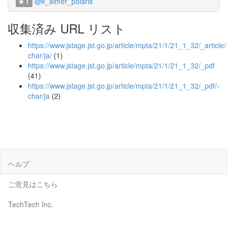
@k_aimer_polaris
1
収集済み URL リスト
https://www.jstage.jst.go.jp/article/mpta/21/1/21_1_32/_article/
char/ja/
(1)
https://www.jstage.jst.go.jp/article/mpta/21/1/21_1_32/_pdf
(41)
https://www.jstage.jst.go.jp/article/mpta/21/1/21_1_32/_pdf/-
char/ja
(2)
ヘルプ
ご意見はこちら
TechTech Inc.