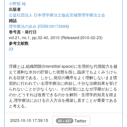
小野部 純
出版者
公益社団法人 日本理学療法士協会宮城県理学療法士会
雑誌
理学療法の歩み
(
ISSN:09172688
)
巻号頁・発行日
vol.21, no.1, pp.32-40, 2010 (Released:2010-02-23)
参考文献数
23
浮腫とは,組織間隙(Interstitial space)に生理的な代償能力を越
えて過剰な水分の貯留した状態を指し,臨床でもよくみうけら
れる症状である。しかし,発症の機序をよく理解しないまま慣
習的に行われている理学療法に終始し,十分な治療効果を挙げ
られないことが少なくない。その対策には,なぜ浮腫がおこる
のか,どうすれば改善できるのかを解剖・生理学的知見を踏ま
え,理学療法における介入方法を構築し直すことが重要である
と考える。
2023-10-10 17:39:15
Twitter
44 + 427