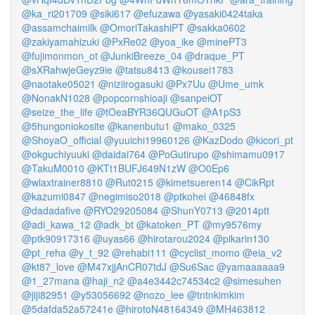
@ka_ri201709
@siki617
@efuzawa
@yasaki0424taka
@assamchaimilk
@OmoriTakashiPT
@sakka0602
@zakiyamahizuki
@PxRe02
@yoa_ike
@minePT3
@fujimonmon_ot
@JunkiBreeze_04
@draque_PT
@sXRahwjeGeyz9ie
@tatsu8413
@kousei1783
@naotake05021
@niziirogasuki
@Px7Uu
@Ume_umk
@NonakN1028
@popcornshioaji
@sanpeiOT
@seize_the_life
@tOeaBYR36QUGuOT
@A1pS3
@5hungoniokosite
@kanenbutu1
@mako_0325
@ShoyaO_official
@yuuichi19960126
@KazDodo
@kicori_pt
@okguchiyuuki
@daidai764
@PoGutirupo
@shimamu0917
@TakuM0010
@KTt1BUFJ649N1zW
@O0Ep6
@wlaxtrainer8810
@Rut0215
@kimetsueren14
@CikRpt
@kazumi0847
@negimiso2018
@ptkohei
@46848fx
@dadadafive
@RYO29205084
@ShunY0713
@2014ptt
@adi_kawa_12
@adk_bt
@katoken_PT
@my9576my
@ptk90917316
@uyas66
@hirotarou2024
@pikarin130
@pt_reha
@y_t_92
@rehabi111
@cyclist_momo
@eia_v2
@kt87_love
@M47xjjAnCR07tdJ
@Su6Sac
@yamaaaaaa9
@1_27mana
@haji_n2
@a4e3442c74534c2
@simesuhen
@jiji82951
@y53056692
@nozo_lee
@tntnkimkim
@5dafda52a57241e
@hirotoN48164349
@MH463812