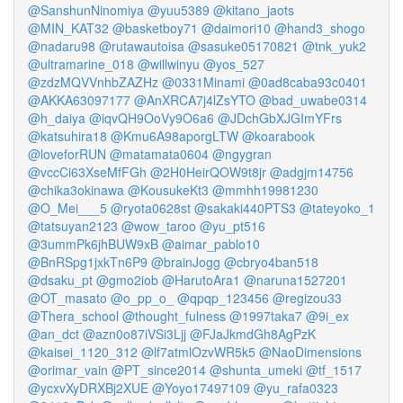
@SanshunNinomiya
@yuu5389
@kitano_jaots
@MIN_KAT32
@basketboy71
@daimori10
@hand3_shogo
@nadaru98
@rutawautoisa
@sasuke05170821
@tnk_yuk2
@ultramarine_018
@willwinyu
@yos_527
@zdzMQVVnhbZAZHz
@0331Minami
@0ad8caba93c0401
@AKKA63097177
@AnXRCA7j4lZsYTO
@bad_uwabe0314
@h_daiya
@iqvQH9OoVy9O6a6
@JDchGbXJGImYFrs
@katsuhira18
@Kmu6A98aporgLTW
@koarabook
@loveforRUN
@matamata0604
@ngygran
@vccCi63XseMfFGh
@2H0HeirQOW9t8jr
@adgjm14756
@chika3okinawa
@KousukeKt3
@mmhh19981230
@O_Mei___5
@ryota0628st
@sakaki440PTS3
@tateyoko_1
@tatsuyan2123
@wow_taroo
@yu_pt516
@3ummPk6jhBUW9xB
@aimar_pablo10
@BnRSpg1jxkTn6P9
@brainJogg
@cbryo4ban518
@dsaku_pt
@gmo2iob
@HarutoAra1
@naruna1527201
@OT_masato
@o_pp_o_
@qpqp_123456
@regizou33
@Thera_school
@thought_fulness
@1997taka7
@9i_ex
@an_dct
@azn0o87iVSi3Ljj
@FJaJkmdGh8AgPzK
@kaisei_1120_312
@lf7atmlOzvWR5k5
@NaoDimensions
@orimar_vain
@PT_since2014
@shunta_umeki
@tf_1517
@ycxvXyDRXBj2XUE
@Yoyo17497109
@yu_rafa0323