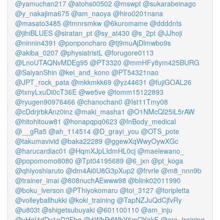
@yamuchan217
@atohs00502
@mswpt
@sukarabeinago
@y_nakajima675
@am_naoya
@hiro0201nana
@masato3485
@tmnrsmkw
@6kuromame
@ddddnts
@jihiBLUES
@siratan_pt
@sy_at430
@s_2pt
@JJhoji
@ninnin4391
@ponponcharo
@tj9muAjDlmwbo9s
@akiba_0207
@physiatristL
@forugore0113
@LnoUTAQNvMDEg95
@PT3320
@mmHFy8ym425BURG
@SaiyanShin
@kei_and_kono
@PT54321nao
@JPT_rock_pata
@mkkmkk69
@yz44631
@fujiGOAL26
@txnyLxuDi0cT36E
@we5ve
@tomm15122893
@ryugen90976466
@chanochan0
@Ist11Tmy08
@cDdrjrbkAnz0inz
@maki_masha1
@O1NMcQl25iL5rAW
@hitohitouw81
@honapqpq0623
@InBody_medical
@__gRa5
@ah_114514
@D_grayi_you
@OTS_pote
@takumavivid
@baka22289
@ggewXqWwyOywXGc
@harucardiac01
@HqmXJpLIdmHL0cj
@maelewano_
@popomomo8080
@Tpt04195689
@6_jxn
@pt_koga
@qhiyoshiaruto
@dm4Ai0U8G3pXup2
@frvrle
@m8_nnn9b
@trainer_imai
@808nuchAEwww98
@blink02011990
@boku_iverson
@PThiyokomaru
@toi_3127
@toripletta
@volleyballhukki
@koki_training
@TapNZJuQdCjfvRy
@u803t
@shigetsubuyaki
@601100110
@am_inju
@vHqI4dDv1nD2Fbg
@4WhPdWhY6mOYnkF
@ara_training