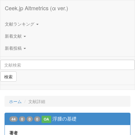
Ceek.jp Altmetrics (α ver.)
文献ランキング
新着文献
新着投稿
検索
ホーム
文献詳細
浮腫の基礎
44
0
0
0
OA
著者