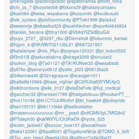
@0416gBsk
@acllmclpcllcltc
@apabhramsa
@botti_hima
@chi_co_7
@coyote008
@fxkxnx29
@haisaiyuimaaru
@kashi84
@keiss_wayakama
@koizumitc
@kouibusuki
@oik_syotaro
@ptofcommunity
@PToki1998
@pts4x2
@seeennja
@sibasiba329
@sushihkchan
@syunki4649824
@tarako_banana
@ttiny1000
@Vb8qYIZSdBzuGJr
@yuyu_2727_
@3297_riku
@Damaho8
@fukumoto_kansai
@hgym_a
@I8UWbY3211zbL01
@ib67221567
@katalamper
@ots_tRyu
@popopo120331
@pt_kubo0502
@Rm01lX
@sakuraitakma
@siraga3200
@smuver2
@suiron_blog
@Ta01127
@TA1KUNver25
@wasabisdr
@y87ko
@yanaryu0612
@yatto_pt23
@0612kaz6
@24tennis446
@3214grasum
@araogen1011
@ballislife10969
@bass_nighter
@C0RU0q8SYYMUtpQ
@eikitrombone
@elle_0127
@eteEteFete
@fuji_medical
@gacchan32
@harosan7788
@hatigatobuuu
@houkanPT__
@hrs110186
@ih1C7OJcWlc9lvt
@jin_hawks9
@judopride
@ken105151
@kk1110kkk
@lastlovelatter
@masamuuuuuuuuuu
@mr__pop0
@oKQM63gL7MfQ9x2
@PTsteph30
@qklWVYLrCh3KwD9
@ryota_525
@scdm_jackie67
@soccer_love157
@sorabhooo
@taka122061
@tbpallt021
@TogakureNinja
@TOMO_k_totti
@Tyu_son_heart
@wa0416ta
@xd9nyz7mNgSbeYL