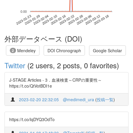
0.00
2023-03-12
2023-01-23
2023-02-10
2023-02-28
2023-03-18
2023-01-29
2023-02-16
2023-03-06
2023-02-04
2023-02-22
外部データベース (DOI)
Mendeley
DOI Chronograph
Google Scholar
2
Twitter
(2 users, 2 posts, 0 favorites)
J-STAGE Articles - 3．血液検査～CRPの重要性～
https://t.co/QtVotBDI1e
2023-02-20 22:32:05
@medimedi_ura
(
投稿一覧
)
https://t.co/lqDYQ3OdTo