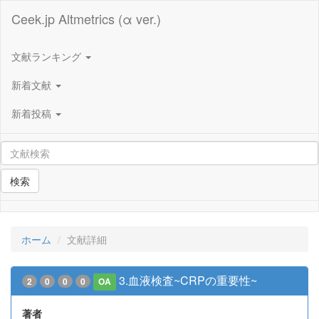
Ceek.jp Altmetrics (α ver.)
文献ランキング
新着文献
新着投稿
検索
ホーム
文献詳細
3.血液検査~CRPの重要性~
2
0
0
0
OA
著者