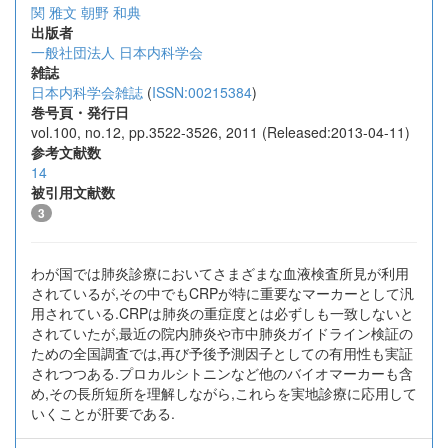
関 雅文
朝野 和典
出版者
一般社団法人 日本内科学会
雑誌
日本内科学会雑誌
(
ISSN:00215384
)
巻号頁・発行日
vol.100, no.12, pp.3522-3526, 2011 (Released:2013-04-11)
参考文献数
14
被引用文献数
3
わが国では肺炎診療においてさまざまな血液検査所見が利用
されているが,その中でもCRPが特に重要なマーカーとして汎
用されている.CRPは肺炎の重症度とは必ずしも一致しないと
されていたが,最近の院内肺炎や市中肺炎ガイドライン検証の
ための全国調査では,再び予後予測因子としての有用性も実証
されつつある.プロカルシトニンなど他のバイオマーカーも含
め,その長所短所を理解しながら,これらを実地診療に応用して
いくことが肝要である.