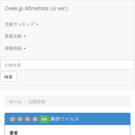
Ceek.jp Altmetrics (α ver.)
文献ランキング
新着文献
新着投稿
検索
ホーム
文献詳細
麻疹ウイルス
2
0
0
0
OA
著者