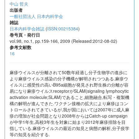
中山 哲夫
出版者
一般社団法人 日本内科学会
雑誌
日本内科学会雑誌
(
ISSN:00215384
)
巻号頁・発行日
vol.98, no.1, pp.159-166, 2009 (Released:2012-08-02)
参考文献数
16
麻疹ウイルスが分離されて50数年経過し分子生物学の進歩に
より麻疹ウイルス感染の分子機構が解明されつつある.麻疹ウ
イルスに感受性の高いB95a細胞が発見され野生株の分離が容
易になり麻疹ウイルスreceptorがSLAM(signaling lymphocytic
activation molecule;SLAM)であること,細胞融合,転写・複製機
構の解明が進んできた.ワクチン接種の拡大により麻疹はコン
トロールされてきているが,我が国においては2007年に成人麻
疹の増加が社会問題となり2008年からはCatch-up campaign
が中学1年生,高校3年生を対象に始まり2012年麻疹排除を目
指している.麻疹ウイルスの最近の知見と病態の解析,分子疫学
等の知見を紹介する.