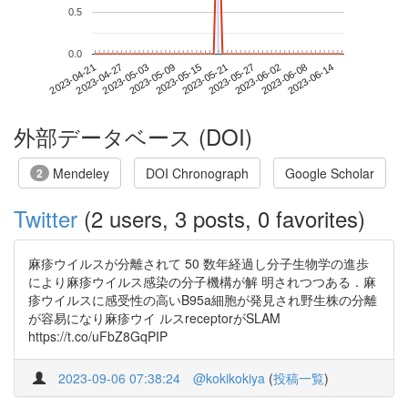
0.5
0.0
2023-06-08
2023-04-21
2023-05-09
2023-05-27
2023-06-14
2023-04-27
2023-05-15
2023-06-02
2023-05-03
2023-05-21
外部データベース (DOI)
Mendeley
DOI Chronograph
Google Scholar
2
Twitter
(2 users, 3 posts, 0 favorites)
麻疹ウイルスが分離されて 50 数年経過し分子生物学の進歩
により麻疹ウイルス感染の分子機構が解 明されつつある．麻
疹ウイルスに感受性の高いB95a細胞が発見され野生株の分離
が容易になり麻疹ウイ ルスreceptorがSLAM
https://t.co/uFbZ8GqPIP
2023-09-06 07:38:24
@kokikokiya
(
投稿一覧
)