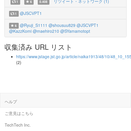
リツイート・ネットワーク (1)
1
6
0.408
@JSCVPT1
1
@Ryuji_S1111
@shousuu829
@JSCVPT1
6
@KazzKomi
@maehiro210
@SYamamotopt
収集済み URL リスト
https://www.jstage.jst.go.jp/article/naika1913/48/10/48_10_15
(2)
ヘルプ
ご意見はこちら
TechTech Inc.