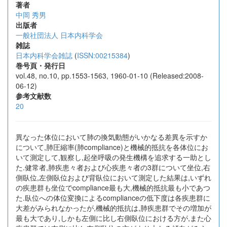
著者
中岡 秀男
出版者
一般社団法人 日本内科学会
雑誌
日本内科学会雑誌
(
ISSN:00215384
)
巻号頁・発行日
vol.48, no.10, pp.1553-1563, 1960-01-10 (Released:2008-
06-12)
参考文献数
20
異なった体位において肺の換気動態がいかなる差異を示すか
について,肺圧縮率(肺compliance)と機械的抵抗を各体位にお
いて測定して,観察し,起坐呼吸の発生機構を追求する一助とし
た.健常者,肺疾患々者および心疾患々者の3群について坐位,右
側臥位,左側臥位および背臥位において測定した結果は,いずれ
の疾患群も坐位でcompliance最も大,機械的抵抗最も小であつ
た.臥位への体位変換によるcomplianceの低下度は各疾患群に
大差がみられなかったが,機械的抵抗は,肺疾患群でその増加が
最も大であり,しかも左側に比し右側臥位における方が,また心