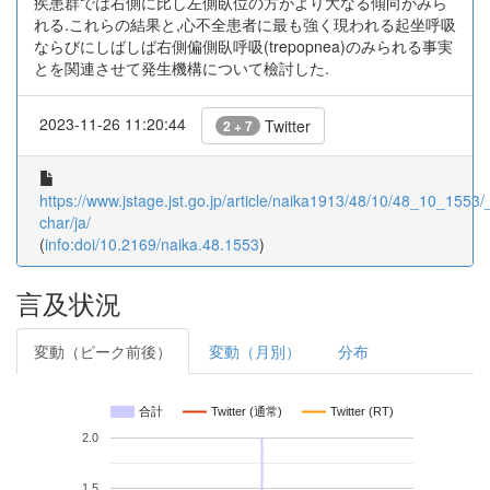
疾患群では右側に比し左側臥位の方がより大なる傾向がみら
れる.これらの結果と,心不全患者に最も強く現われる起坐呼吸
ならびにしばしば右側偏側臥呼吸(trepopnea)のみられる事実
とを関連させて発生機構について檢討した.
2023-11-26 11:20:44
Twitter
2 + 7
https://www.jstage.jst.go.jp/article/naika1913/48/10/48_10_1553/_
char/ja/
(
info:doi/10.2169/naika.48.1553
)
言及状況
変動（ピーク前後）
変動（月別）
分布
合計
Twitter (通常)
Twitter (RT)
2.0
1.5