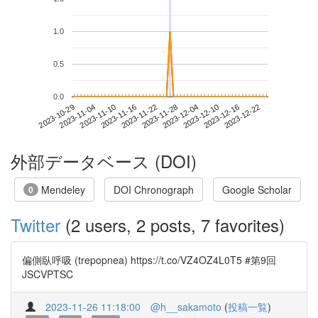
1.0
0.5
0.0
2023-12-16
2023-10-29
2023-11-16
2023-12-04
2023-12-22
2023-11-04
2023-11-22
2023-12-10
2023-11-10
2023-11-28
外部データベース (DOI)
Mendeley
DOI Chronograph
Google Scholar
0
Twitter
(2 users, 2 posts, 7 favorites)
偏側臥呼吸 (trepopnea) https://t.co/VZ4OZ4L0T5 #第9回
JSCVPTSC
2023-11-26 11:18:00
@h__sakamoto
(
投稿一覧
)