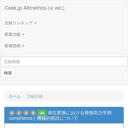
Ceek.jp Altmetrics (α ver.)
文献ランキング
新着文献
新着投稿
検索
ホーム
文献詳細
体位変換における肺換気力学肺
2
0
0
0
OA
complianceと機械的抵抗について