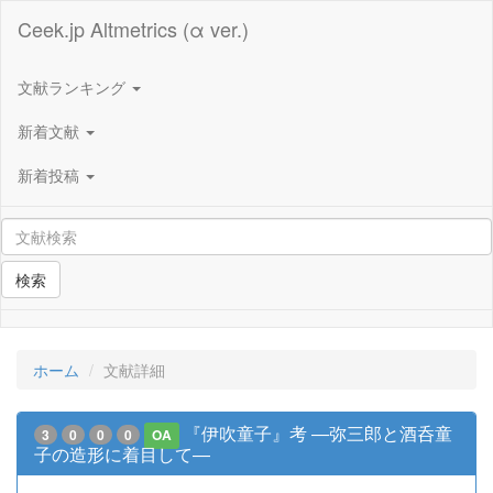
Ceek.jp Altmetrics (α ver.)
文献ランキング
新着文献
新着投稿
検索
ホーム
文献詳細
『伊吹童子』考 ―弥三郎と酒呑童
3
0
0
0
OA
子の造形に着目して―