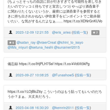
(ちょっとそっちの自説に目が行きすぎてる可能性を差し引き
たいのでツッコミ待ちですと宣言しつつ) やっぱり酒呑童子
に関わりたくないというか、厳密には酒呑童子を参照すると
きに持ち出されかねない伊吹童子をピンポイントでご勘弁願
いたい、な気がするんだよなぁ…… https://t.co/XDNrGnKUVo
2023-12-09 12:21:55
@eris_aries
(
投稿一覧
)
7
@satan_ray
@viaerCreat
@ichini_to_issyo
6
@iMs_miyuri
@setuna_heshi
@sunameri2015
備忘録 https://t.co/lHjPLH7Ssf https://t.co/4Vd0It3kPg
2023-09-27 10:08:25
@FunashowS
(
投稿一覧
)
https://t.co/1LOjBlcZ6y こういうのはもう貼ってもいいのだろ
うか？まぁ、大丈夫だろう。
2023-04-08 16:30:20
@kemrin2011
(
投稿一覧
)