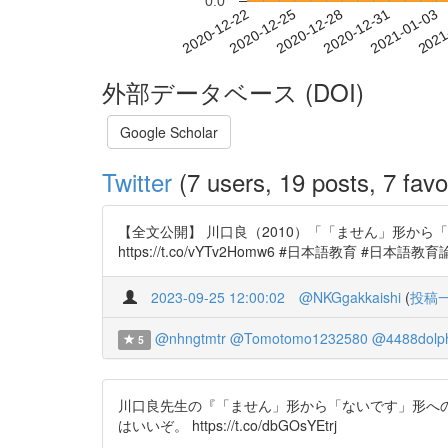
0.0
2020-12-28
2020-12-31
2021-01-03
2021
2020-12-22
2020-12-25
外部データベース (DOI)
Google Scholar
Twitter
(7 users, 19 posts, 7 favo
【全文公開】 川口良（2010）「「ません」形か
https://t.co/vYTv2Homw6 #日本語教育 #日本語教
2023-09-25 12:00:02
@NKGgakkaishi
(
投稿
@nhngtmtr
@Tomotomo1232580
@4488dolp
5
川口良先生の『「ません」形から「ないです」形へ
はいいぞ。 https://t.co/dbGOsYEtrj