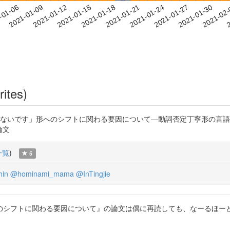
2021-01-27
2021-01-30
2021-02
-01-06
2
2021-01-09
2021-01-12
2021-01-15
2021-01-18
2021-01-21
2021-01-24
rites)
ら「ないです」形へのシフトに関わる要因について―動詞否定丁寧形の言語
育論文
一覧
)
5
hin
@hominami_mama
@InTingjie
のシフトに関わる要因について』の論文は偶に再読しても、なーるほーど