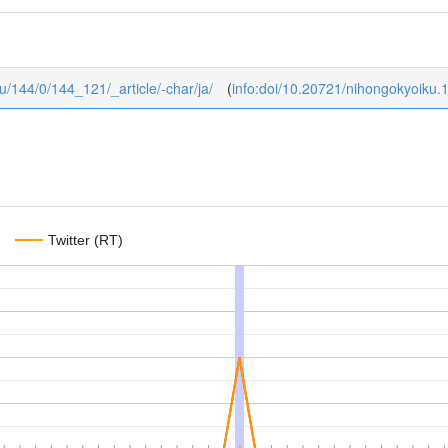
ku/144/0/144_121/_article/-char/ja/
(
info:doi/10.20721/nihongokyoiku
Twitter (RT)