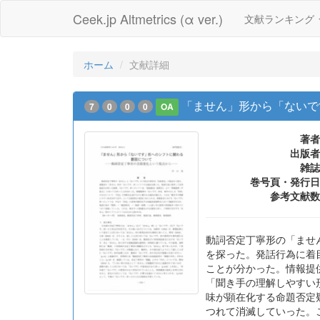
Ceek.jp Altmetrics (α ver.)
文献ランキング
ホーム
文献詳細
「ません」形から「ないで
7
0
0
0
OA
著者
出版者
雑誌
巻号頁・発行日
参考文献数
動詞否定丁寧形の「ませ
を探った。発話行為に着目
ことが分かった。情報提
「聞き手の理解しやすい
味が顕在化する命題否定
つれて消滅していった。