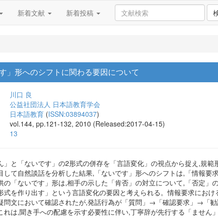
新着文献
新着投稿
す」形へのシフトに関わる要因について
川口 良
公益社団法人 日本語教育学会
日本語教育
(
ISSN:03894037
)
vol.144, pp.121-132, 2010 (Released:2017-04-15)
13
ん」と「ないです」の2形式の併存を「言語変化」の視点から捉え,規範
して自然談話を分析した結果,「ないです」形へのシフトは,「情報要求(
供の「ないです」形は,相手の示した「肯否」の対立について,「否定」
形式を作り出す」という言語変化の要因と考えられる。情報要求におけ
疑問文において確認されたが,発話行為が「質問」→「確認要求」→「
これは,聞き手への配慮を示す必要性に伴い,丁寧辞が先行する「ません