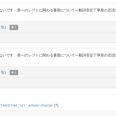
「ないです」形へのシフトに関わる要因について―動詞否定丁寧形の言語
一覧
)
1
「ないです」形へのシフトに関わる要因について―動詞否定丁寧形の言語
一覧
)
1
u/144/0/144_121/_article/-char/ja/
(7)