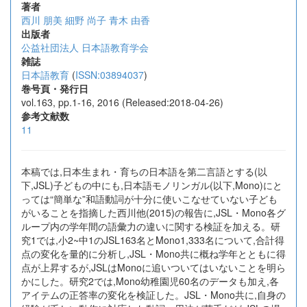
著者
西川 朋美
細野 尚子
青木 由香
出版者
公益社団法人 日本語教育学会
雑誌
日本語教育
(
ISSN:03894037
)
巻号頁・発行日
vol.163, pp.1-16, 2016 (Released:2018-04-26)
参考文献数
11
本稿では,日本生まれ・育ちの日本語を第二言語とする(以
下,JSL)子どもの中にも,日本語モノリンガル(以下,Mono)にと
っては“簡単な”和語動詞が十分に使いこなせていない子ども
がいることを指摘した西川他(2015)の報告に,JSL・Mono各グ
ループ内の学年間の語彙力の違いに関する検証を加える。研
究1では,小2~中1のJSL163名とMono1,333名について,合計得
点の変化を量的に分析し,JSL・Mono共に概ね学年とともに得
点が上昇するが,JSLはMonoに追いついてはいないことを明ら
かにした。研究2では,Mono幼稚園児60名のデータも加え,各
アイテムの正答率の変化を検証した。JSL・Mono共に,自身の