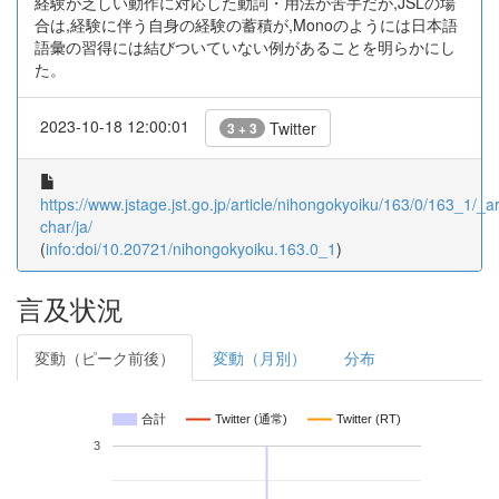
経験が乏しい動作に対応した動詞・用法が苦手だが,JSLの場
合は,経験に伴う自身の経験の蓄積が,Monoのようには日本語
語彙の習得には結びついていない例があることを明らかにし
た。
2023-10-18 12:00:01
Twitter
3 + 3
https://www.jstage.jst.go.jp/article/nihongokyoiku/163/0/163_1/_art
char/ja/
(
info:doi/10.20721/nihongokyoiku.163.0_1
)
言及状況
変動（ピーク前後）
変動（月別）
分布
合計
Twitter (通常)
Twitter (RT)
3