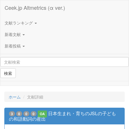
Ceek.jp Altmetrics (α ver.)
文献ランキング
新着文献
新着投稿
検索
ホーム
文献詳細
日本生まれ・育ちのJSLの子ども
3
0
0
0
OA
の和語動詞の産出