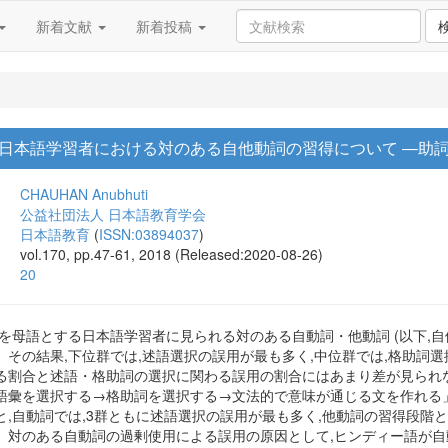
新着文献
新着投稿
日本語学習者における対のある自他動詞の習得について ―助
CHAUHAN Anubhuti
公益社団法人 日本語教育学会
日本語教育
(
ISSN:03894037
)
vol.170, pp.47-61, 2018 (Released:2020-08-26)
20
を母語とする日本語学習者に見られる対のある自動詞・他動詞 (以下,自
その結果,下位群では,述語選択の誤用が最も多く,中位群では,格助詞
る割合と述語・格助詞の選択に関わる誤用の割合にはあまり差が見られな
語彙を選択する→格助詞を選択する→文法的で意味が通じる文を作れる
と,自動詞では,3群ともに述語選択の誤用が最も多く,他動詞の習得段階
。対のある自動詞の過剰使用による誤用の原因として,ヒンディー語が