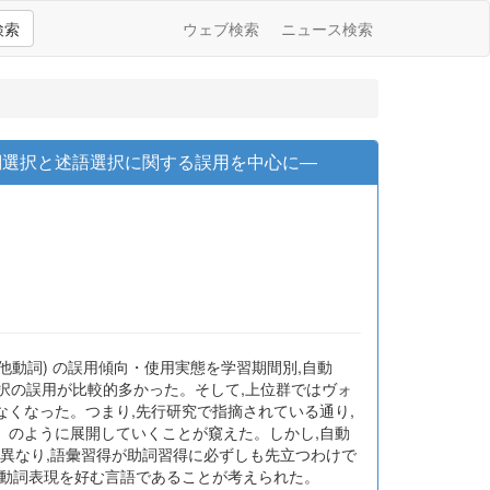
検索
ウェブ検索
ニュース検索
詞選択と述語選択に関する誤用を中心に―
他動詞) の誤用傾向・使用実態を学習期間別,自動
選択の誤用が比較的多かった。そして,上位群ではヴォ
くなった。つまり,先行研究で指摘されている通り,
」のように展開していくことが窺えた。しかし,自動
と異なり,語彙習得が助詞習得に必ずしも先立つわけで
自動詞表現を好む言語であることが考えられた。