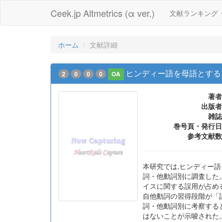
Ceek.jp Altmetrics (α ver.)
文献ランキング
ホーム
文献詳細
ヒンディー語を母語とする
2
0
0
0
OA
著者
出版者
雑誌
巻号頁・発行日
参考文献数
本研究では,ヒンディー語
詞・他動詞別に調査した。
イスに関する誤用が占め
自他動詞の習得段階が「
詞・他動詞別に考察する
はないことが示唆された