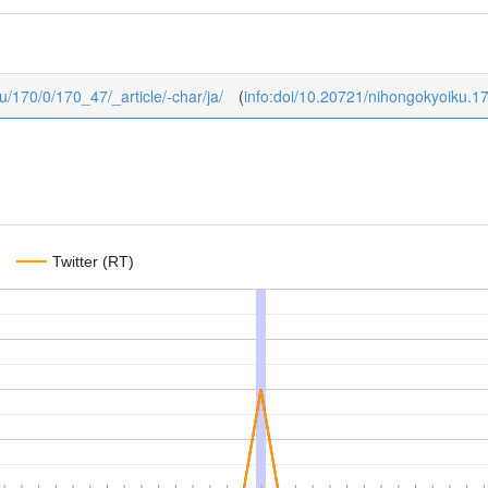
ku/170/0/170_47/_article/-char/ja/
(
info:doi/10.20721/nihongokyoiku.1
Twitter (RT)