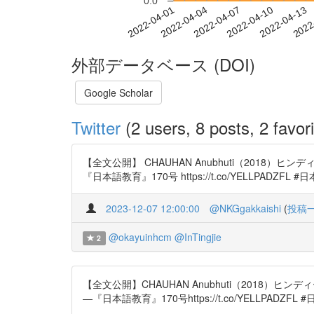
0.0
2022-04-07
2022-04-10
2022-04-13
2022
2022-04-01
2022-04-04
外部データベース (DOI)
Google Scholar
Twitter
(2 users, 8 posts, 2 favori
【全文公開】 CHAUHAN Anubhuti（20
『日本語教育』170号 https://t.co/YELLPADZF
2023-12-07 12:00:00
@NKGgakkaishi
(
投稿
@okayuinhcm
@InTingjie
2
【全文公開】CHAUHAN Anubhuti（201
―『日本語教育』170号https://t.co/YELLPADZ