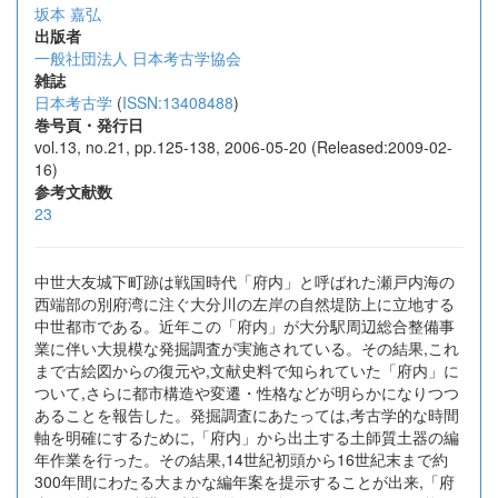
坂本 嘉弘
出版者
一般社団法人 日本考古学協会
雑誌
日本考古学
(
ISSN:13408488
)
巻号頁・発行日
vol.13, no.21, pp.125-138, 2006-05-20 (Released:2009-02-
16)
参考文献数
23
中世大友城下町跡は戦国時代「府内」と呼ばれた瀬戸内海の
西端部の別府湾に注ぐ大分川の左岸の自然堤防上に立地する
中世都市である。近年この「府内」が大分駅周辺総合整備事
業に伴い大規模な発掘調査が実施されている。その結果,これ
まで古絵図からの復元や,文献史料で知られていた「府内」に
ついて,さらに都市構造や変遷・性格などが明らかになりつつ
あることを報告した。発掘調査にあたっては,考古学的な時間
軸を明確にするために,「府内」から出土する土師質土器の編
年作業を行った。その結果,14世紀初頭から16世紀末まで約
300年間にわたる大まかな編年案を提示することが出来,「府