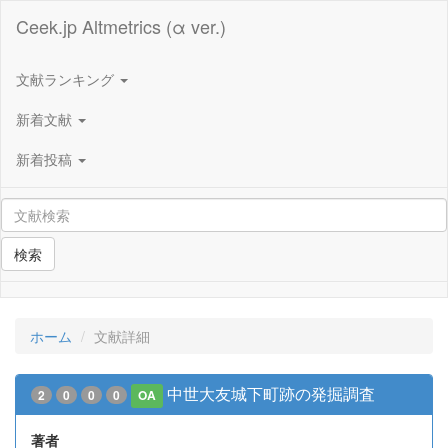
Ceek.jp Altmetrics (α ver.)
文献ランキング
新着文献
新着投稿
検索
ホーム
文献詳細
中世大友城下町跡の発掘調査
2
0
0
0
OA
著者