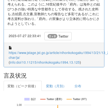
考えられる。このように,16世紀後半の「府内」は海外との結
びつきの強い特異な中世都市として存在する。残された史料
も,古絵図,古文書,宣教師たちの報告など多彩であるが,これに
考古資料が加わり,「府内」の実像がより立体的に明らかにさ
れようとしている。
2023-07-27 22:33:41
Twitter
2 + 0
https://www.jstage.jst.go.jp/article/nihonkokogaku1994/13/21/13_
char/ja/
(
info:doi/10.11215/nihonkokogaku1994.13.125
)
言及状況
変動（ピーク前後）
変動（月別）
分布
合計
Twitter (通常)
Twitter (RT)
1.00