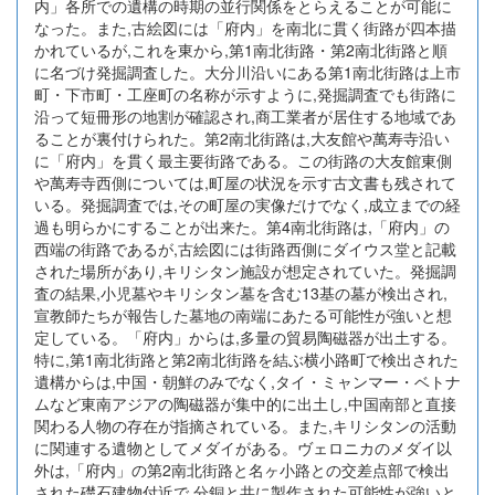
内」各所での遺構の時期の並行関係をとらえることが可能に
なった。また,古絵図には「府内」を南北に貫く街路が四本描
かれているが,これを東から,第1南北街路・第2南北街路と順
に名づけ発掘調査した。大分川沿いにある第1南北街路は上市
町・下市町・工座町の名称が示すように,発掘調査でも街路に
沿って短冊形の地割が確認され,商工業者が居住する地域であ
ることが裏付けられた。第2南北街路は,大友館や萬寿寺沿い
に「府内」を貫く最主要街路である。この街路の大友館東側
や萬寿寺西側については,町屋の状況を示す古文書も残されて
いる。発掘調査では,その町屋の実像だけでなく,成立までの経
過も明らかにすることが出来た。第4南北街路は,「府内」の
西端の街路であるが,古絵図には街路西側にダイウス堂と記載
された場所があり,キリシタン施設が想定されていた。発掘調
査の結果,小児墓やキリシタン墓を含む13基の墓が検出され,
宣教師たちが報告した墓地の南端にあたる可能性が強いと想
定している。「府内」からは,多量の貿易陶磁器が出土する。
特に,第1南北街路と第2南北街路を結ぶ横小路町で検出された
遺構からは,中国・朝鮮のみでなく,タイ・ミャンマー・ベトナ
ムなど東南アジアの陶磁器が集中的に出土し,中国南部と直接
関わる人物の存在が指摘されている。また,キリシタンの活動
に関連する遺物としてメダイがある。ヴェロニカのメダイ以
外は,「府内」の第2南北街路と名ヶ小路との交差点部で検出
された礎石建物付近で,分銅と共に製作された可能性が強いと