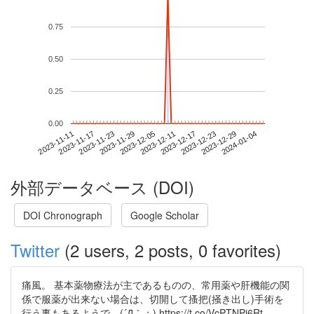
0.75
0.50
0.25
0.00
2023-12-29
2023-11-11
2023-11-29
2023-12-17
2024-01-04
2023-11-17
2023-12-05
2023-12-23
2023-11-23
2023-12-11
外部データベース (DOI)
DOI Chronograph
Google Scholar
Twitter
(2 users, 2 posts, 0 favorites)
痛風。 基本薬物療法が主であるものの、常用薬や肝機能の関
係で服薬が出来ない場合は、切開して搔把(掻き出し)手術を
行う事もあるようで。(´Д｀；) https://t.co/VcPTNPi6Rt