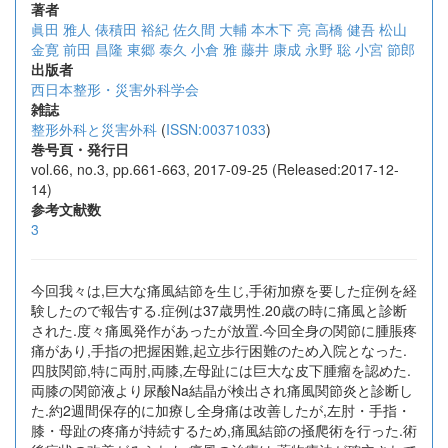
著者
眞田 雅人
俵積田 裕紀
佐久間 大輔
本木下 亮
高橋 健吾
松山
金寛
前田 昌隆
東郷 泰久
小倉 雅
藤井 康成
永野 聡
小宮 節郎
出版者
西日本整形・災害外科学会
雑誌
整形外科と災害外科
(
ISSN:00371033
)
巻号頁・発行日
vol.66, no.3, pp.661-663, 2017-09-25 (Released:2017-12-
14)
参考文献数
3
今回我々は,巨大な痛風結節を生じ,手術加療を要した症例を経
験したので報告する.症例は37歳男性.20歳の時に痛風と診断
された.度々痛風発作があったが放置.今回全身の関節に腫脹疼
痛があり,手指の把握困難,起立歩行困難のため入院となった.
四肢関節,特に両肘,両膝,左母趾には巨大な皮下腫瘤を認めた.
両膝の関節液より尿酸Na結晶が検出され痛風関節炎と診断し
た.約2週間保存的に加療し全身痛は改善したが,左肘・手指・
膝・母趾の疼痛が持続するため,痛風結節の掻爬術を行った.術