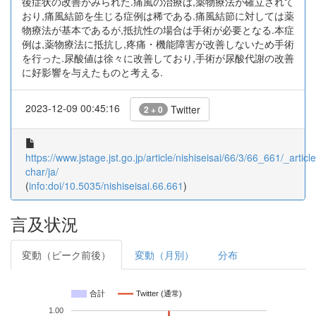
後症状の改善がみられた.痛風の治療は,薬物療法が確立されて
おり,痛風結節を生じる症例は稀である.痛風結節に対しては薬
物療法が基本であるが,抵抗性の場合は手術が必要となる.本症
例は,薬物療法に抵抗し,疼痛・機能障害が改善しないため手術
を行った.尿酸値は徐々に改善しており,手術が尿酸代謝の改善
に好影響を与えたものと考える.
2023-12-09 00:45:16
Twitter
2 + 0
https://www.jstage.jst.go.jp/article/nishiseisai/66/3/66_661/_article
char/ja/
(
info:doi/10.5035/nishiseisai.66.661
)
言及状況
変動（ピーク前後）
変動（月別）
分布
合計
Twitter (通常)
1.00