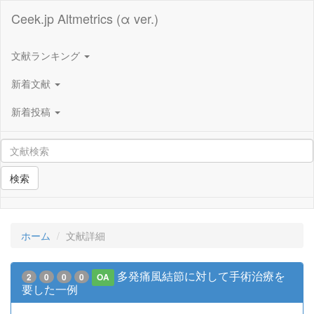
Ceek.jp Altmetrics (α ver.)
文献ランキング
新着文献
新着投稿
検索
ホーム
文献詳細
多発痛風結節に対して手術治療を
2
0
0
0
OA
要した一例