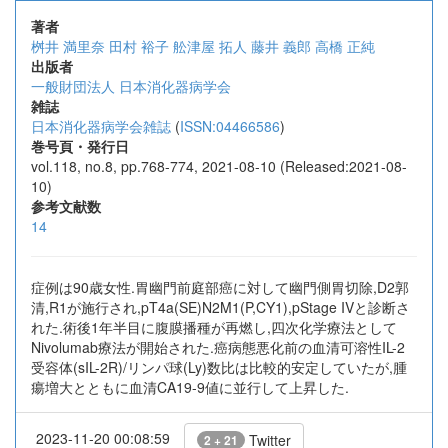
著者
桝井 満里奈
田村 裕子
舩津屋 拓人
藤井 義郎
高橋 正純
出版者
一般財団法人 日本消化器病学会
雑誌
日本消化器病学会雑誌
(
ISSN:04466586
)
巻号頁・発行日
vol.118, no.8, pp.768-774, 2021-08-10 (Released:2021-08-
10)
参考文献数
14
症例は90歳女性.胃幽門前庭部癌に対して幽門側胃切除,D2郭
清,R1が施行され,pT4a(SE)N2M1(P,CY1),pStage IVと診断さ
れた.術後1年半目に腹膜播種が再燃し,四次化学療法として
Nivolumab療法が開始された.癌病態悪化前の血清可溶性IL-2
受容体(sIL-2R)/リンパ球(Ly)数比は比較的安定していたが,腫
瘍増大とともに血清CA19-9値に並行して上昇した.
2023-11-20 00:08:59
Twitter
2 + 21