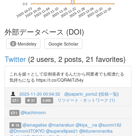
0.0
2023-12-10
2023-10-23
2023-11-10
2023-11-28
2023-12-16
2023-10-29
2023-11-16
2023-12-04
2023-11-04
2023-11-22
外部データベース (DOI)
Mendeley
Google Scholar
2
Twitter
(2 users, 2 posts, 21 favorites)
これを嬉々として症例発表するんだから同業者でも暗澹たる
気持ちになる https://t.co/CQRA6TJ54y
2023-11-20 00:04:32
@paparin_porix2
(
投稿一覧
)
リツイート・ネットワーク (1)
1
21
0.000
@kachimonn
1
@amaga6se
@mariarakun
@kiya__na
@sunmi192
19
@Drmom3TOKYO
@superellipse21
@kitunenonanika