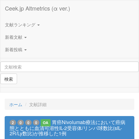
Ceek.jp Altmetrics (α ver.)
文献ランキング
新着文献
新着投稿
検索
ホーム
文献詳細
胃癌Nivolumab療法において癌病
2
0
0
0
OA
態とともに血清可溶性IL-2受容体/リンパ球数比(sIL-
2R/Ly数比)が推移した1例