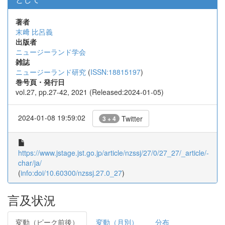
著者
末﨑 比呂義
出版者
ニュージーランド学会
雑誌
ニュージーランド研究
(
ISSN:18815197
)
巻号頁・発行日
vol.27, pp.27-42, 2021 (Released:2024-01-05)
2024-01-08 19:59:02
Twitter
3 + 4
https://www.jstage.jst.go.jp/article/nzssj/27/0/27_27/_article/-
char/ja/
(
info:doi/10.60300/nzssj.27.0_27
)
言及状況
変動（ピーク前後）
変動（月別）
分布