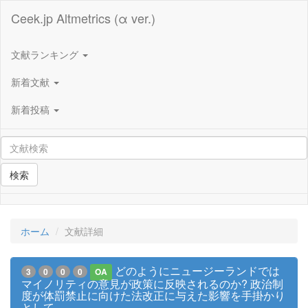
Ceek.jp Altmetrics (α ver.)
文献ランキング
新着文献
新着投稿
検索
ホーム
文献詳細
どのようにニュージーランドでは
3
0
0
0
OA
マイノリティの意見が政策に反映されるのか? 政治制
度が体罰禁止に向けた法改正に与えた影響を手掛かり
として