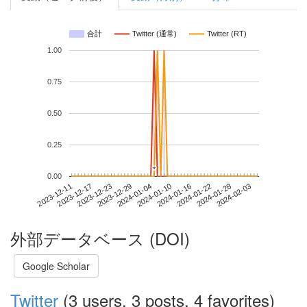
合計
Twitter (通常)
Twitter (RT)
1.00
0.75
0.50
0.25
*
*
0.00
2024-01-28
2023-12-11
2023-12-29
2024-01-16
2024-02-03
2023-12-17
2024-01-04
2024-01-22
2023-12-23
2024-01-10
外部データベース (DOI)
Google Scholar
Twitter
(3 users, 3 posts, 4 favorites)