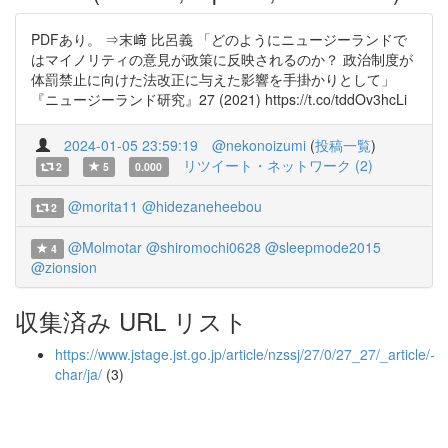
PDFあり。 ⇒末﨑 比呂義 「どのようにニュージーランドで
はマイノリティの意見が政策に反映されるのか？ 政治制度が
体罰禁止に向けた法改正に与えた影響を手掛かりとして」
『ニュージーランド研究』27 (2021) https://t.co/tddOv3hcLi
2024-01-05 23:59:19
@nekonoizumi
(
投稿一覧
)
リツイート・ネットワーク (2)
2
5
0.000
@morita11
@hidezaneheebou
2
@Molmotar
@shiromochi0628
@sleepmode2015
4
@zionsion
収集済み URL リスト
https://www.jstage.jst.go.jp/article/nzssj/27/0/27_27/_article/-
char/ja/
(3)