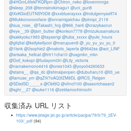
@4HGmL6fekFKQRpm
@Chiron_neko
@lovemmnga
@sleep_208
@tennsinokimagu1
@uni_guri8
@XxKGioEUTNSY0D8
@xxxbluerayxxx
@indulgemyself74
@Mukkoroooooface
@onnamigaichau
@pinopi_2119
@sua_rose_
@Takashi_hrg
@866_har6
@crazykaorun
@eye__39
@jam_butter
@konkon7778
@mizukusamakura
@sakkyoku1993
@tayaerigi
@tuba_xxxxx
@yuki_hours
@gfq5al
@kellykellycot
@marupuen8
@_yu_yu_yu_yu_0
@1lsnk
@2sophie2
@makoto_laperla
@9642ss
@aoi_LINF
@arisaka_hellcat
@trtr11cha10
@usgmkn_mkn
@Doll_kokopi
@fudayomi3ri
@Lily_victoria
@namakemono4416
@ones1043
@yoyo04260633
@stains__
@qa_dc
@shinaipenpen
@dubuharu10
@li3_ue
@lamuse_ym
@qZiV7oAQ3fZM8DL
@RCS_Reigen
@SDsdSD_____s
@Old9Q
@xfmcf100
@sasorichaaan2
@sghr__27
@suke1116
@zeldamochimochi
収集済み URL リスト
https://www.jstage.jst.go.jp/article/pacjpa/79/0/79_2EV-
103/_pdf
(94)