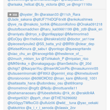
@arisaka_hellcat
@Lily_victoria
@li3_ue
@mgr1116to
@oyster_Bn
@araisan33
@11ch_Rara
358
@Jade_sakana
@q8UF7Y4DQF6rxl8
@ankokushinwa
@yve_ria
@makoto_torihik
@NozomiKohno
@Onaka091218
@outofboxmadchen
@haru_ka00661199
@ib_zd9
@axk_en
@naniyatu
@drryo_s
@gorillappippi
@Marimorima3
@EoOjxy
@m1hellooo
@kirakira0z02
@doctor_ye11ow
@piecesofyoulie2
@SS_batta_yn2
@BfR5t
@clear_dep
@KeiseiKimura
@_sabu1
@yontogo
@quesogritando
@xiao_chu_an
@francegirlbb
@thesilence_of__
@2much_mktsm_luv
@Tohkakoh_P
@miyatan_rico
@MKNmika_n
@onakagagugu
@IamSekichu
@l_20d
@chigi7
@IkacyanYou
@InsertACoinPls
@masukunnnn55
@utsuseminomaki
@F89Ui
@gemini_stop
@kimetsulove9
@torsiononion
@60MOKO02
@man_kare
@Momiji_1001
@saitasaita_hana
@udondesu_osu
@at69camp
@mometmoi
@ngifz
@Nolju
@mottuarella11
@oshamanaosaru
@Yubesiteitoku
@1k_dc
@erakillrAA
@netgar6321
@pprh_chan
@THE76296682
@tz03gyyTWfkoCI3
@ulfulz06
@wild__tuna
@yao_oekaki
@akkotrico
@a_i_r_i_senoda
@classix_2cv