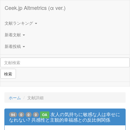
Ceek.jp Altmetrics (α ver.)
文献ランキング
新着文献
新着投稿
検索
ホーム
文献詳細
友人の気持ちに敏感な人は幸せに
94
0
0
0
OA
なれない? 共感性と主観的幸福感との反比例関係