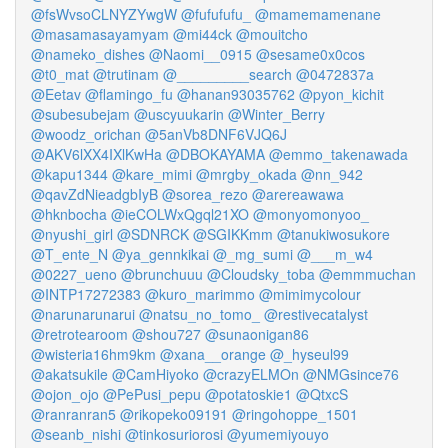
@fsWvsoCLNYZYwgW
@fufufufu_
@mamemamenane
@masamasayamyam
@mi44ck
@mouitcho
@nameko_dishes
@Naomi__0915
@sesame0x0cos
@t0_mat
@trutinam
@_________search
@0472837a
@Eetav
@flamingo_fu
@hanan93035762
@pyon_kichit
@subesubejam
@uscyuukarin
@Winter_Berry
@woodz_orichan
@5anVb8DNF6VJQ6J
@AKV6lXX4IXlKwHa
@DBOKAYAMA
@emmo_takenawada
@kapu1344
@kare_mimi
@mrgby_okada
@nn_942
@qavZdNieadgbIyB
@sorea_rezo
@arereawawa
@hknbocha
@ieCOLWxQgql21XO
@monyomonyoo_
@nyushi_girl
@SDNRCK
@SGIKKmm
@tanukiwosukore
@T_ente_N
@ya_gennkikai
@_mg_sumi
@___m_w4
@0227_ueno
@brunchuuu
@Cloudsky_toba
@emmmuchan
@INTP17272383
@kuro_marimmo
@mimimycolour
@narunarunarui
@natsu_no_tomo_
@restivecatalyst
@retrotearoom
@shou727
@sunaonigan86
@wisteria16hm9km
@xana__orange
@_hyseul99
@akatsukile
@CamHiyoko
@crazyELMOn
@NMGsince76
@ojon_ojo
@PePusi_pepu
@potatoskie1
@QtxcS
@ranranran5
@rikopeko09191
@ringohoppe_1501
@seanb_nishi
@tinkosuriorosi
@yumemiyouyo