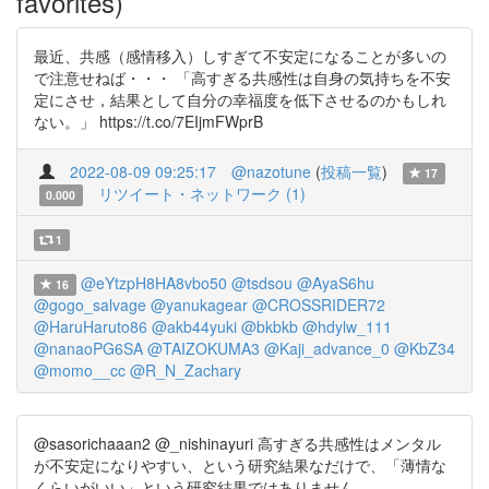
favorites)
最近、共感（感情移入）しすぎて不安定になることが多いの
で注意せねば・・・ 「高すぎる共感性は自身の気持ちを不安
定にさせ，結果として自分の幸福度を低下させるのかもしれ
ない。」 https://t.co/7EIjmFWprB
2022-08-09 09:25:17
@nazotune
(
投稿一覧
)
17
リツイート・ネットワーク (1)
0.000
1
@eYtzpH8HA8vbo50
@tsdsou
@AyaS6hu
16
@gogo_salvage
@yanukagear
@CROSSRIDER72
@HaruHaruto86
@akb44yuki
@bkbkb
@hdylw_111
@nanaoPG6SA
@TAIZOKUMA3
@Kaji_advance_0
@KbZ34
@momo__cc
@R_N_Zachary
@sasorichaaan2 @_nishinayuri 高すぎる共感性はメンタル
が不安定になりやすい、という研究結果なだけで、「薄情な
くらいがいい」という研究結果ではありません。