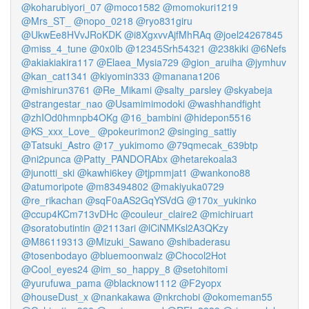
@koharubiyori_07
@moco1582
@momokuri1219
@Mrs_ST_
@nopo_0218
@ryo831giru
@UkwEe8HVvJRoKDK
@i8XgxvvAjfMhRAq
@joel24267845
@miss_4_tune
@0x0lb
@12345Srh54321
@238kiki
@6Nefs
@akiakiakira117
@Elaea_Mysia729
@gion_aruiha
@jymhuv
@kan_cat1341
@kiyomin333
@manana1206
@mishirun3761
@Re_Mikami
@salty_parsley
@skyabeja
@strangestar_nao
@Usamimimodoki
@washhandfight
@zhIOd0hmnpb4OKg
@16_bambini
@hidepon5516
@KS_xxx_Love_
@pokeurimon2
@singing_sattiy
@Tatsuki_Astro
@17_yukimomo
@79qmecak_639btp
@ni2punca
@Patty_PANDORAbx
@hetarekoala3
@junotti_ski
@kawhi6key
@tjpmmjat1
@wankono88
@atumoripote
@m83494802
@makiyuka0729
@re_rikachan
@sqF0aAS2GqYSVdG
@170x_yukinko
@ccup4KCm713vDHc
@couleur_claire2
@michiruart
@soratobutintin
@2113ari
@lCiNMKsl2A3QKzy
@M86119313
@Mizuki_Sawano
@shibaderasu
@tosenbodayo
@bluemoonwalz
@Chocol2Hot
@Cool_eyes24
@im_so_happy_8
@setohitomi
@yurufuwa_pama
@blacknow1112
@F2yopx
@houseDust_x
@nankakawa
@nkrchobi
@okomeman55