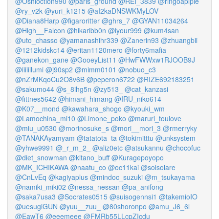
@Oshioction990
@paris_ground
@REI_3839
@ringoaplple
@ry_v2k
@yuri_k1215
@aI2kaDNSWKMyLOV
@Diana8Harp
@figaroritter
@ghrs_7
@GYAN11034264
@High__Falcon
@hikaribb0n
@iyour999
@kum4san
@uto_chasso
@yamanashihr339
@Zanerin93
@zhuangbii
@1212kidskc14
@eritan1120mero
@forty6mafia
@ganekon_gane
@GooeyList11
@HwFWWxw1RJOOB9J
@iiiiiilumi
@j90sp2
@mimm0101
@nobuo_c3
@nZrMKqoCu2O8v6B
@peperon6722
@RIZE692183251
@sakumo44
@s_8ihg5n
@zy513_
@cat_kanzasi
@fittnes5642
@himani_himang
@IRU_niko614
@K07__mond
@kawahara_shogo
@kyouki_wm
@Lamochina_mi10
@Limone_poko
@maruri_toulove
@miu_u0530
@morinosuke_s
@mori__mori_3
@rmerryky
@TANAKAyamyam
@tatatota_ta
@tokimitttu
@unksystem
@yhwe9991
@_r_m_2_
@aliz0etc
@atsukannu
@chocofuc
@diet_snowman
@kitano_buff
@Kuragepoyopo
@MK_ICHIKAWA
@naatu_co
@oc11kai
@solsolare
@CnLvEq
@kagiyaplus
@mindoc_suzuki
@m_tsukayama
@namiki_miki02
@nessa_nessan
@pa_anifong
@saka7usa3
@Socrates0515
@suisogennsi1
@takemioIO
@uesugiGUN
@yuu__zuu_
@80shoronpo
@amu_J6_6l
@EawT6
@eeemeee
@FMRb55LLcpZIcdu