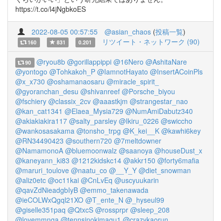
https://t.co/l4jNgbkoES
2022-08-05 00:57:55
@asian_chaos
(
投稿一覧
)
リツイート・ネットワーク (90)
160
831
0.201
@ryou8b
@gorillappippi
@16Nero
@AshitaNare
90
@yontogo
@Tohkakoh_P
@IamnotHayato
@InsertACoinPls
@x_x730
@oshamanaosaru
@miracle_spirit_
@gyoranchan_desu
@shivanreef
@Porsche_biyou
@fschiery
@classix_2cv
@aaastkjm
@strangestar_nao
@kan_cat1341
@Elaea_Mysia729
@NumAmiDabutz340
@akiakiakira117
@salty_parsley
@Ikiru_0226
@swiccho
@wankosasakama
@tonsho_trpg
@K_kei__K
@kawhi6key
@RN34490423
@southern720
@7meltdowner
@NamamonoA
@bluemoonwalz
@saanoya
@houseDust_x
@kaneyann_ki83
@1212kidskc14
@akkr150
@forty6mafia
@maruri_toulove
@naatu_co
@__Y_Y
@diet_snowman
@aliz0etc
@oc11kai
@CnLvEq
@uscyuukarin
@qavZdNieadgbIyB
@emmo_takenawada
@ieCOLWxQgql21XO
@T_ente_N
@_hyseul99
@giselle351paq
@QtxcS
@rossprpr
@sleep_208
@lovemmnga
@tennsinokimagu1
@crazykaorun