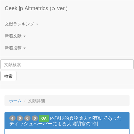
Ceek.jp Altmetrics (α ver.)
文献ランキング
新着文献
新着投稿
検索
ホーム
文献詳細
内視鏡的異物除去が有効であった
4
0
0
0
OA
ティッシュペーパーによる大腸閉塞の1例