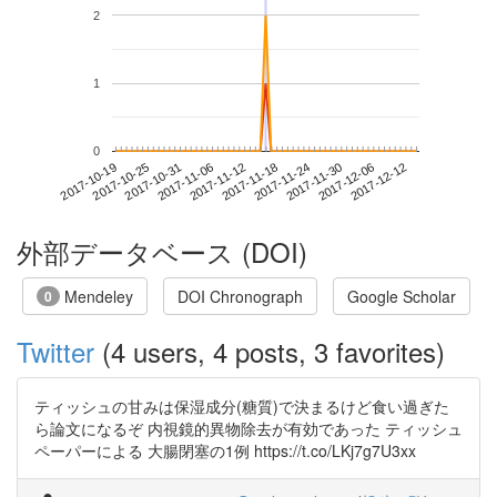
2
1
0
2017-12-06
2017-10-19
2017-11-06
2017-11-24
2017-12-12
2017-10-25
2017-11-12
2017-11-30
2017-10-31
2017-11-18
外部データベース (DOI)
Mendeley
DOI Chronograph
Google Scholar
0
Twitter
(4 users, 4 posts, 3 favorites)
ティッシュの甘みは保湿成分(糖質)で決まるけど食い過ぎた
ら論文になるぞ 内視鏡的異物除去が有効であった ティッシュ
ペーパーによる 大腸閉塞の1例 https://t.co/LKj7g7U3xx