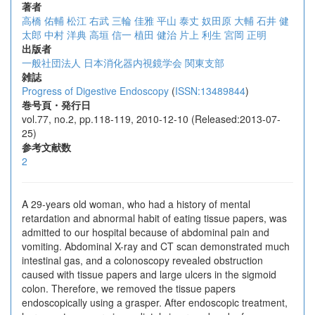
著者
高橋 佑輔
松江 右武
三輪 佳雅
平山 泰丈
奴田原 大輔
石井 健
太郎
中村 洋典
高垣 信一
植田 健治
片上 利生
宮岡 正明
出版者
一般社団法人 日本消化器内視鏡学会 関東支部
雑誌
Progress of Digestive Endoscopy
(
ISSN:13489844
)
巻号頁・発行日
vol.77, no.2, pp.118-119, 2010-12-10 (Released:2013-07-
25)
参考文献数
2
A 29-years old woman, who had a history of mental
retardation and abnormal habit of eating tissue papers, was
admitted to our hospital because of abdominal pain and
vomiting. Abdominal X-ray and CT scan demonstrated much
intestinal gas, and a colonoscopy revealed obstruction
caused with tissue papers and large ulcers in the sigmoid
colon. Therefore, we removed the tissue papers
endoscopically using a grasper. After endoscopic treatment,