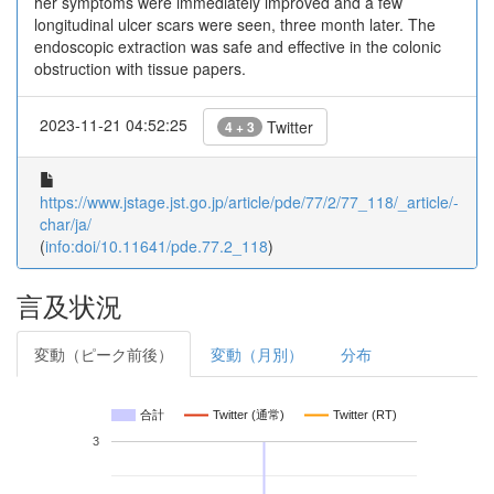
her symptoms were immediately improved and a few
longitudinal ulcer scars were seen, three month later. The
endoscopic extraction was safe and effective in the colonic
obstruction with tissue papers.
2023-11-21 04:52:25
Twitter
4 + 3
https://www.jstage.jst.go.jp/article/pde/77/2/77_118/_article/-
char/ja/
(
info:doi/10.11641/pde.77.2_118
)
言及状況
変動（ピーク前後）
変動（月別）
分布
合計
Twitter (通常)
Twitter (RT)
3