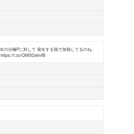
る水の分極Pに対して 発生する熱で加熱してるのね。
/t.co/QNf5Da6vfB