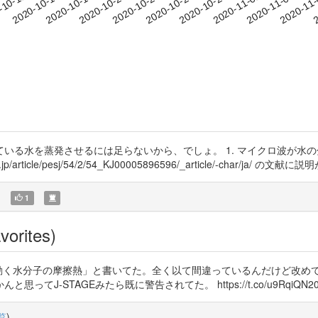
2020-11-01
2020-11-04
2020-11
-10-11
2
2020-10-14
2020-10-17
2020-10-20
2020-10-23
2020-10-26
2020-10-29
いる水を蒸発させるには足らないから、でしょ。 1. マイクロ波が水の
/article/pesj/54/2/54_KJ00005896596/_article/-char/ja/ の文
)
1
vorites)
は動く水分子の摩擦熱」と書いてた。全く以て間違っているんだけど改め
-STAGEみたら既に警告されてた。 https://t.co/u9RqiQN20
覧
)