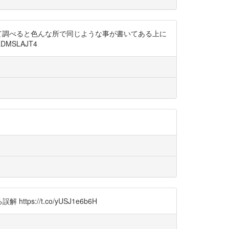
て調べると色んな所で同じような事が書いてある上に
MSLAJT4
s://t.co/yUSJ1e6b6H