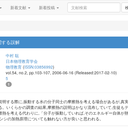
新着文献
新着投稿
関する誤解
中村 聡
日本物理教育学会
物理教育
(
ISSN:03856992
)
vol.54, no.2, pp.103-107, 2006-06-16 (Released:2017-02-10)
5
1
説明する際に,振動する水の分子同士の摩擦熱を考える場合があるが,真
る。いくらかの調査の結果,摩擦熱の説明はかなり流布していて,生徒も
擦熱を考える代わりに,「分子が振動していれば,そのエネルギー自体が
レンシの加熱原理についても触れない方が良いと思われる。