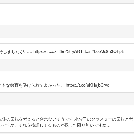
ttps://t.co/zH3ePSTyAR https://t.co/Jc9h3OPpBH
受けられてよかった。 https://t.co/8KH6jbCrvd
K0aCu どうも水分子単体の回転を考えると合わないそうです 水分子のクラスター
のですが、それを検証してるものが探した限り無いですね…