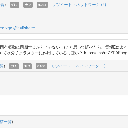
一覧
)
リツイート・ネットワーク (4)
5
7
0.224
eet2go
@halfsheep
水の固有振動に同期するからじゃないっけ と思って調べたら、電場Eによ
ーに作用しているっぽい？ https://t.co/rnZZR9Fnog https:/
覧
)
リツイート・ネットワーク (1)
1
2
0.000
稿一覧
)