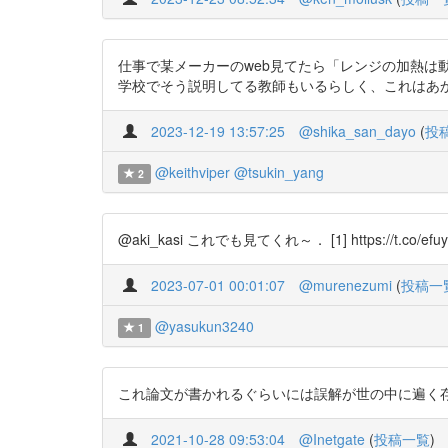
仕事で某メーカーのweb見てたら「レンジの加熱
学校でそう説明してる教師もいるらしく、これはあかんと思って
2023-12-19 13:57:25
@shika_san_dayo
(
投
@keithviper
@tsukin_yang
2
@aki_kasi これでも見てくれ～． [1] https://t.co/efuyP
2023-07-01 00:01:07
@murenezumi
(
投稿一
@yasukun3240
1
これ論文が書かれるぐらいには誤解が世の中に遍く存在するんだなあ
2021-10-28 09:53:04
@Inetgate
(
投稿一覧
)