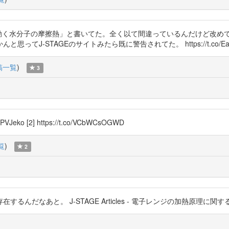
は動く水分子の摩擦熱」と書いてた。全く以て間違っているんだけど改め
J-STAGEのサイトみたら既に警告されてた。 https://t.co/EaD
稿一覧
)
3
VJeko [2] https://t.co/VCbWCsOGWD
覧
)
2
と。 J-STAGE Articles - 電子レンジの加熱原理に関する誤解 http