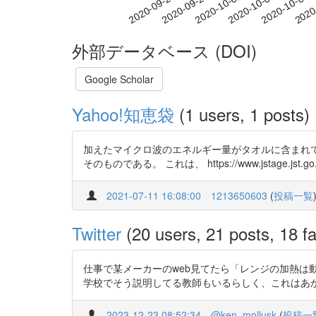
2020-10-02
2020-10-05
2020-10-08
2020
2020-09-26
2020-09-29
外部データベース (DOI)
Google Scholar
Yahoo!知恵袋
(1 users, 1 posts)
加えたマイクロ波のエネルギー量がタオルに含まれて
そのものである。 これは、 https://www.jstage.jst.go.jp
2021-07-11 16:08:00
1213650603
(
投稿一覧
Twitter
(20 users, 21 posts, 18 fa
仕事で某メーカーのweb見てたら「レンジの加熱
学校でそう説明してる教師もいるらしく、これはあかんと思ってJ
2023-12-23 08:52:34
@ken_mollusk
(
投稿一