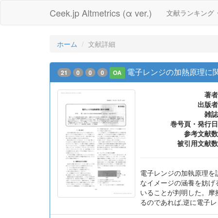
Ceek.jp Altmetrics (α ver.)
文献ランキング
ホーム
文献詳細
電子レンジの加熱原理に
21
0
0
0
OA
著者
出版者
雑誌
巻号頁・発行日
参考文献数
被引用文献数
電子レンジの加執原理を
なイメージの涵養を妨げ
いることが判明した。摩
るのであれば,逆に電子