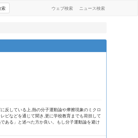
検索
ウェブ検索
ニュース検索
実に反している上,熱の分子運動論や摩擦現象のミクロ
テレビなどを通じて聞き,更に学校教育までも荷担して
熱である」と述べた方か良い。もし分子運動論を避け