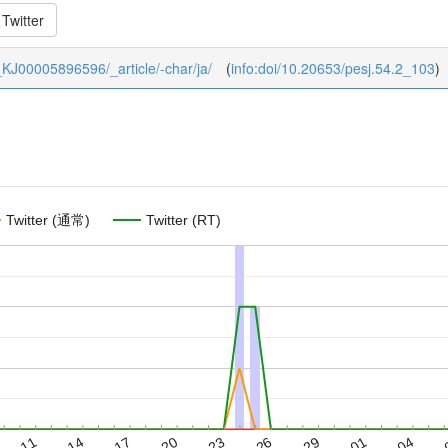
Twitter
54_KJ00005896596/_article/-char/ja/
(
info:doi/10.20653/pesj.54.2_103
)
Twitter (通常)
Twitter (RT)