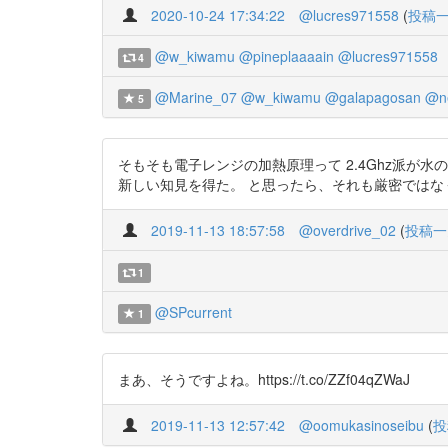
2020-10-24 17:34:22
@lucres971558
(
投稿
@w_kiwamu
@pineplaaaain
@lucres971558
4
@Marine_07
@w_kiwamu
@galapagosan
@n
5
そもそも電子レンジの加熱原理って 2.4Ghz派が
新しい知見を得た。 と思ったら、それも厳密ではなくて水分子クラスタ
2019-11-13 18:57:58
@overdrive_02
(
投稿一
1
@SPcurrent
1
まあ、そうですよね。https://t.co/ZZf04qZWaJ
2019-11-13 12:57:42
@oomukasinoseibu
(
投