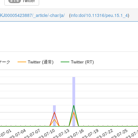
Twitter
8 + 6
5_KJ00005423887/_article/-char/ja/
(
info:doi/10.11316/peu.15.1_4
)
マーク
Twitter (通常)
Twitter (RT)
2023-07-22
2023-07-25
2023-07
-07-01
2
2023-07-04
2023-07-07
2023-07-10
2023-07-13
2023-07-16
2023-07-19