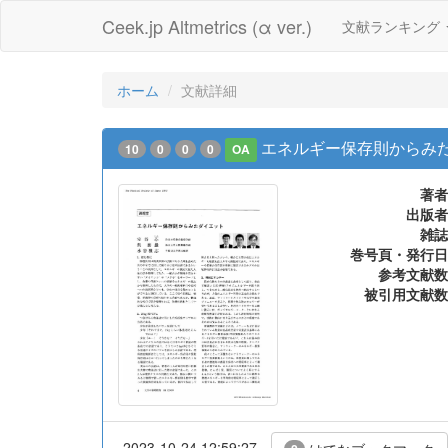
Ceek.jp Altmetrics (α ver.)
文献ランキング
ホーム
文献詳細
エネルギー保存則からみた
10
0
0
0
OA
著者
出版者
雑誌
巻号頁・発行日
参考文献数
被引用文献数
2023-10-24 12:59:27