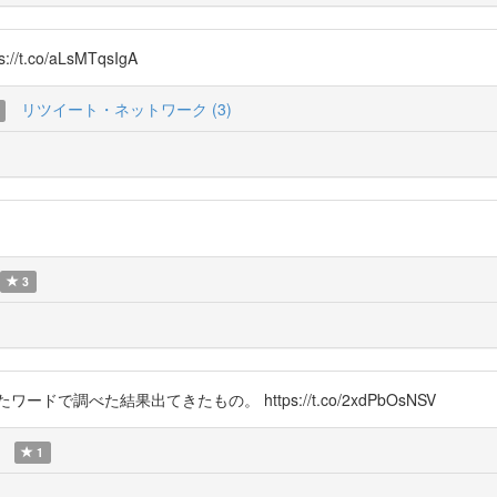
.co/aLsMTqsIgA
リツイート・ネットワーク (3)
3
調べた結果出てきたもの。 https://t.co/2xdPbOsNSV
1