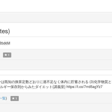
tes)
B5d6M
1
ギーは既知の換算定数どおりに過不足なく体内に貯蓄される (3)化学物質
則からみたダイエット(講義室) https://t.co/7rrd5agYz7
一覧
)
1