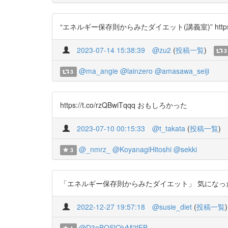
“エネルギー保存則からみたダイエット(講義室)” https://t
2023-07-14 15:38:39
@zu2
(
投稿一覧
)
3
@ma_angie
@lainzero
@amasawa_seiji
3
https://t.co/rzQBwiTqqq おもしろかった
2023-07-10 00:15:33
@t_takata
(
投稿一覧
)
@_nmrz_
@KoyanagiHitoshi
@sekki
3
「エネルギー保存則からみたダイエット」 気になったワードで
2022-12-27 19:57:18
@susie_diet
(
投稿一覧
)
@D3oBOSlQlvM2fEB