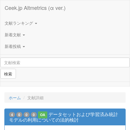
Ceek.jp Altmetrics (α ver.)
文献ランキング
新着文献
新着投稿
検索
ホーム
文献詳細
データセットおよび学習済み統計
4
0
0
0
OA
モデルの利用についての法的検討