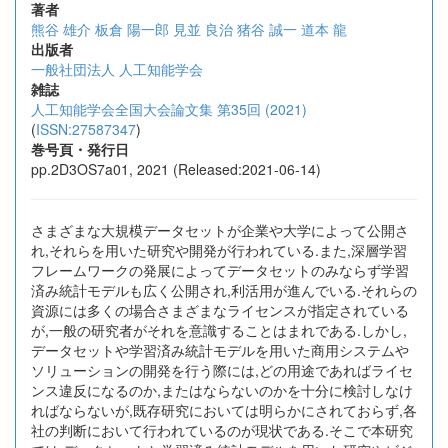
著者
熊谷 雄介
板倉 陽一郎
見並 良治
猪谷 誠一
道本 龍
出版者
一般社団法人 人工知能学会
雑誌
人工知能学会全国大会論文集 第35回 (2021)
(
ISSN:27587347
)
巻号頁・発行日
pp.2D3OS7a01, 2021 (Released:2021-06-14)
さまざまな大規模データセットが企業や大学によって公開さ
れ,それらを用いた研究や開発が行われている.また,深層学習
フレームワークの発展によってデータセットのみならず学習
済み統計モデルも広く公開され,利活用が進んでいる.それらの
資源には多くの場合さまざまなライセンスが指定されている
が,一般の研究者がそれを意識することはまれである.しかし,
データセットや学習済み統計モデルを用いた商用システムや
ソリューションの開発を行う際には,どの用途であればライセ
ンス違反になるのか,またはならないのかを十分に検討しなけ
ればならないが,既存研究においては明らかにされておらず,各
社の判断において行われているのが現状である.そこで本研究