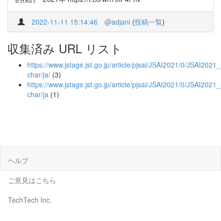
2022-11-11 15:14:46
@adjani
(
投稿一覧
)
収集済み URL リスト
https://www.jstage.jst.go.jp/article/pjsai/JSAI2021/0/JSAI202
char/ja/
(3)
https://www.jstage.jst.go.jp/article/pjsai/JSAI2021/0/JSAI20
char/ja
(1)
ヘルプ
ご意見はこちら
TechTech Inc.