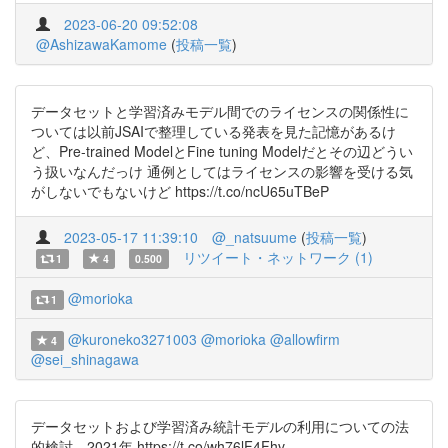
2023-06-20 09:52:08
@AshizawaKamome
(
投稿一覧
)
データセットと学習済みモデル間でのライセンスの関係性に
ついては以前JSAIで整理している発表を見た記憶があるけ
ど、Pre-trained ModelとFine tuning Modelだとその辺どうい
う扱いなんだっけ 通例としてはライセンスの影響を受ける気
がしないでもないけど https://t.co/ncU65uTBeP
2023-05-17 11:39:10
@_natsuume
(
投稿一覧
)
リツイート・ネットワーク (1)
1
4
0.500
@morioka
1
@kuroneko3271003
@morioka
@allowfirm
4
@sei_shinagawa
データセットおよび学習済み統計モデルの利用についての法
的検討 2021年 https://t.co/wh76lF4Fhv