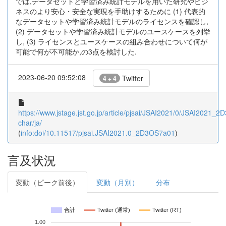
では,データセットと学習済み統計モデルを用いた研究やビジ
ネスのより安心・安全な実現を手助けするために (1) 代表的
なデータセットや学習済み統計モデルのライセンスを確認し,
(2) データセットや学習済み統計モデルのユースケースを列挙
し, (3) ライセンスとユースケースの組み合わせについて何が
可能で何が不可能か,の3点を検討した.
2023-06-20 09:52:08
Twitter
4 + 4
https://www.jstage.jst.go.jp/article/pjsai/JSAI2021/0/JSAI2021_2
char/ja/
(
info:doi/10.11517/pjsai.JSAI2021.0_2D3OS7a01
)
言及状況
変動（ピーク前後）
変動（月別）
分布
合計
Twitter (通常)
Twitter (RT)
1.00