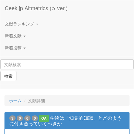
Ceek.jp Altmetrics (α ver.)
文献ランキング
新着文献
新着投稿
検索
ホーム
文献詳細
学術は「知覚的知識」とどのよう
3
0
0
0
OA
に付き合っていくべきか