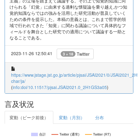
主義」の立場を踏まえて議論する。その上で知覚的知識に向
けられる「幻覚」に由来する過剰な懐疑論を乗り越え,かつ知
覚的知識ならではの強みを活用した研究活動が普及していく
ための条件を提示した。本稿の意義とは、これまで哲学的領
域で行われてきた「知覚」に関わる議論について具体的なフ
ィールドを舞台とした研究での適用について議論する一助と
なることである。
2023-11-26 12:50:41
Twitter
3 + 18
https://www.jstage.jst.go.jp/article/pjsai/JSAI2021/0/JSAI2021_2
char/ja/
(
info:doi/10.11517/pjsai.JSAI2021.0_2H1GS3a05
)
言及状況
変動（ピーク前後）
変動（月別）
分布
合計
Twitter (通常)
Twitter (RT)