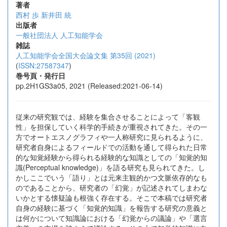
著者
西村 歩
新井田 統
出版者
一般社団法人 人工知能学会
雑誌
人工知能学会全国大会論文集 第35回 (2021)
(
ISSN:27587347
)
巻号頁・発行日
pp.2H1GS3a05, 2021 (Released:2021-06-14)
従来の研究観では、経験を集合させることによって「客観
性」を担保していく科学的手続きが重視されてきた。その一
方でオートエスノグラフィや一人称研究に見られるように、
研究者自身によるフィールドでの活動を通して得られた日常
的な知覚経験から得られる経験的な知識としての「知覚的知
識(Perceptual knowledge)」を語る研究も見られてきた。し
かしここでいう「語り」とは元来主観的かつ文脈依存的なも
のであることから、研究者の「幻覚」が記述されてしまわな
いかとする懐疑論も根強く存在する。そこで本稿では研究者
自身の経験に基づく「知覚的知識」を報告する研究の意義と
は何かについて知識論における「幻覚からの議論」や「選言