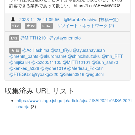
許容できる業界であって欲しい。 https://t.co/APEvMWitO8
2023-11-26 11:09:56
@MurabeYoshiya
(
投稿一覧
)
リツイート・ネットワーク (2)
2
22
0.167
@MITTI12101
@yutayonemoto
2
@AoiHashima
@ots_tRyu
@ayusanayusan
18
@menin_pants
@6kuromame
@shinichisuzuki0
@mh_RPT
@mijikai84
@kozo0511105
@MITTI12101
@Gun_san70
@kenkes_a326
@Kyohe1019
@Merleau_Pokotin
@PTEGG2
@ryoakgc220
@Saien0916
@egutchi
収集済み URL リスト
https://www.jstage.jst.go.jp/article/pjsai/JSAI2021/0/JSAI20
char/ja
(3)