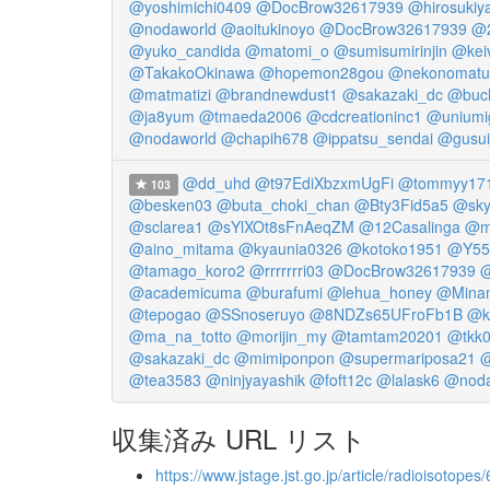
@yoshimichi0409
@DocBrow32617939
@hirosukiy
@nodaworld
@aoitukinoyo
@DocBrow32617939
@2
@yuko_candida
@matomi_o
@sumisumirinjin
@kei
@TakakoOkinawa
@hopemon28gou
@nekonomatu
@matmatizi
@brandnewdust1
@sakazaki_dc
@buc
@ja8yum
@tmaeda2006
@cdcreationinc1
@unium
@nodaworld
@chapih678
@ippatsu_sendai
@gusui
@dd_uhd
@t97EdiXbzxmUgFi
@tommyy17
103
@besken03
@buta_choki_chan
@Bty3Fid5a5
@sky
@sclarea1
@sYlXOt8sFnAeqZM
@12Casalinga
@m
@aino_mitama
@kyaunia0326
@kotoko1951
@Y55
@tamago_koro2
@rrrrrrri03
@DocBrow32617939
@
@academicuma
@burafumi
@lehua_honey
@Mina
@tepogao
@SSnoseruyo
@8NDZs65UFroFb1B
@k
@ma_na_totto
@morijin_my
@tamtam20201
@tkk
@sakazaki_dc
@mimiponpon
@supermariposa21
@
@tea3583
@ninjyayashik
@foft12c
@lalask6
@noda
収集済み URL リスト
https://www.jstage.jst.go.jp/article/radioisotop