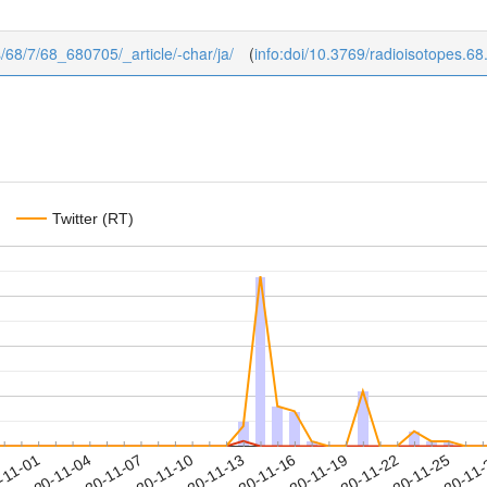
es/68/7/68_680705/_article/-char/ja/
(
info:doi/10.3769/radioisotopes.68
Twitter (RT)
2020-11-22
2020-11-25
2020-11
-11-01
2
2020-11-04
2020-11-07
2020-11-10
2020-11-13
2020-11-16
2020-11-19