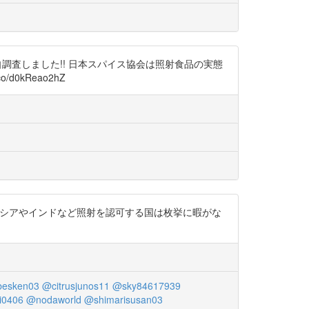
独自調査しました!! 日本スパイス協会は照射食品の実態
o/d0kReao2hZ
ーシアやインドなど照射を認可する国は枚挙に暇がな
esken03
@citrusjunos11
@sky84617939
i0406
@nodaworld
@shimarisusan03