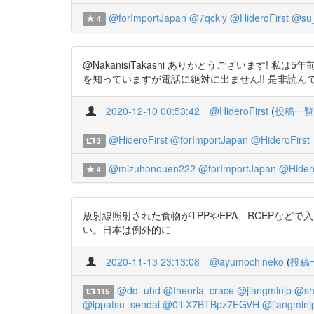
@forImportJapan
@7qckiy
@HideroFirst
@su_
4
@NakanisiTakashi ありがとうございます
を知っていますが電話に絶対に出ません!! 是非読んでください !! https
2020-12-10 00:53:42
@HideroFirst
(
投稿一覧
@HideroFirst
@forImportJapan
@HideroFirst
3
@mizuhonouen222
@forImportJapan
@Hidero
4
放射線照射された食物がTPPやEPA、RCEPな
い。日本は例外的に
2020-11-13 23:13:08
@ayumochineko
(
投稿
@dd_uhd
@theoria_crace
@jiangminjp
@sh
115
@ippatsu_sendai
@0iLX7BTBpz7EGVH
@jiangminj