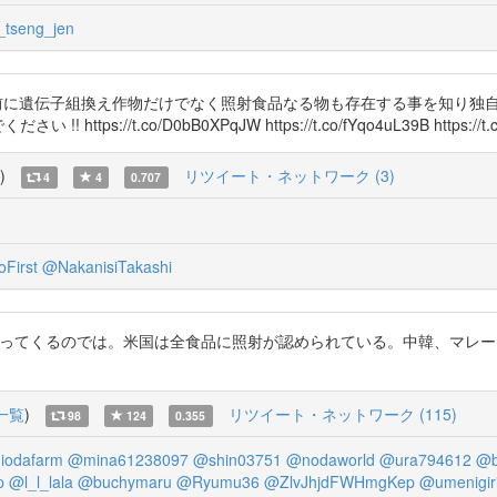
tseng_jen
! 私は5年前に遺伝子組換え作物だけでなく照射食品なる物も存在する事を知り
://t.co/D0bB0XPqJW https://t.co/fYqo4uL39B https://t.c
)
リツイート・ネットワーク (3)
4
4
0.707
First
@NakanisiTakashi
どで入ってくるのでは。米国は全食品に照射が認められている。中韓、マレ
一覧
)
リツイート・ネットワーク (115)
98
124
0.355
iodafarm
@mina61238097
@shin03751
@nodaworld
@ura794612
@b
p
@l_l_lala
@buchymaru
@Ryumu36
@ZlvJhjdFWHmgKep
@umenigir