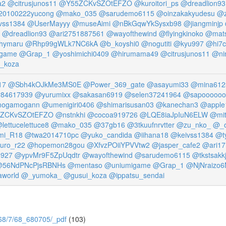
a2
@citrusjunos11
@Y55ZCKvSZOtEFZO
@kuroitori_ps
@dreadlion93
0100222yucong
@mako_035
@sarudemo6115
@oinzakakyudesu
@z
vss1384
@UserMayyy
@museAimi
@nBkGqwYkSysxb98
@jiangminjp
@dreadlion93
@ari2751887561
@wayofthewind
@flyingkinoko
@mat
hymaru
@Rhp99gWLk7NC6kA
@b_koyshi0
@nogutiti
@kyu997
@hi7c
igame
@Grap_1
@yoshimichi0409
@hirumama49
@citrusjunos11
@nin
_koza
17
@Sbh4kOJkMe3MS0E
@Power_369_gate
@asayumi33
@mina612
84617939
@yurumixx
@sakasan6919
@selen37241964
@sapoooooo
ogamogann
@umenigiri0406
@shimarisusan03
@kanechan3
@apple
ZCKvSZOtEFZO
@nstnkhi
@cocoa919726
@LQE8iaJpIuN6ELW
@mit
lettucelettuce8
@mako_035
@37gb16
@3tkuufnrvtter
@zu_nko_
@_o
mi_R18
@twa2014710pc
@yuko_candida
@iihana18
@keivss1384
@t
uro_r22
@hopemon28gou
@XfvzPOiiYPVVtw2
@jasper_cafe2
@ari17
0927
@ypvMr9F5ZpUqdtr
@wayofthewind
@sarudemo6115
@tkstsakk
56NdPNcPjsRBNHs
@mentaso
@uniumigame
@Grap_1
@NjNraizo
world
@_yumoka_
@gusui_koza
@ippatsu_sendai
es/68/7/68_680705/_pdf
(103)