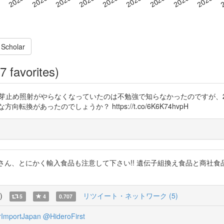
 Scholar
7 favorites)
日本のバレイショの芽止め照射がやらなくなっていたのは不勉強で知らなかったので
があったのでしょうか？ https://t.co/6K6K74hvpH
U TSENG JENさん、とにかく輸入食品も注意して下さい!! 遺伝子組換え食品
)
リツイート・ネットワーク (5)
5
4
0.707
rImportJapan
@HideroFirst