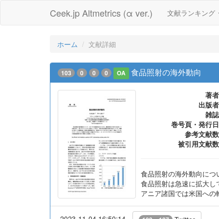
Ceek.jp Altmetrics (α ver.)
文献ランキング
ホーム
文献詳細
食品照射の海外動向
103
0
0
0
OA
著者
出版者
雑誌
巻号頁・発行日
参考文献数
被引用文献数
食品照射の海外動向について
食品照射は急速に拡大して
アニア諸国では米国への
2023-11-04 16:50:14