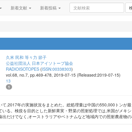
新着文献
新着投稿
久米 民和
等々力 節子
公益社団法人 日本アイソトープ協会
RADIOISOTOPES
(
ISSN:00338303
)
vol.68, no.7, pp.469-478, 2019-07-15 (Released:2019-07-15)
13
1
,2017年の実施状況をまとめた。総処理量は中国の550,000トンが最も
いる。検疫を目的とした新鮮果実・野菜の照射処理では,米国がメキシコ
輸出だけでなく,オーストラリアやベトナムなど地域内での照射農産物