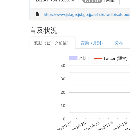
Twitter
103 + 137
https://www.jstage.jst.go.jp/article/radioisotop
言及状況
変動（ピーク前後）
変動（月別）
分布
合計
Twitter (通常)
40
30
20
10
0
2020-10-23
2020-10-26
2020-10-29
2020
2020-10-17
2020-10-20