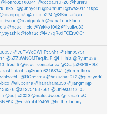
@konro62168341
@cocoa919726
@huraru
u_nko_
@gunnyoriri
@burafumi
@twa2014710pc
@osanpogo5
@a_note224
@SSnoseruyo
sudwcoc
@madgentah
@nanaironokibou
ofu
@neue_noie
@Yakko1002
@ijyuijyu33
jyayashik
@foft12c
@M77qR6dFCEr3OC4
38097
@78TVYcGWHPe5Mt1
@shin03751
14
@5ZZ3WNQMTeqJbJP
@l_l_lala
@Ryumu36
13_fresh5
@nobu_conscience
@QcJjia26P6fR9tZ
arashi_dachs
@konro62168341
@tororothecat
chiocchi_
@BGrevirea
@hekuchan612
@gunnyoriri
ybico
@alubonna
@hanahana358
@jiangminjp
138346
@ari2751887561
@Littlestar12_05
jm
@aojifp2020
@matsudwcoc
@TonarinoC
6NNE5X
@yoshimichi0409
@in_the_bunny