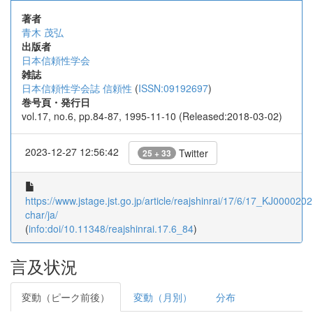
著者
青木 茂弘
出版者
日本信頼性学会
雑誌
日本信頼性学会誌 信頼性
(
ISSN:09192697
)
巻号頁・発行日
vol.17, no.6, pp.84-87, 1995-11-10 (Released:2018-03-02)
2023-12-27 12:56:42
Twitter
25 + 33
https://www.jstage.jst.go.jp/article/reajshinrai/17/6/17_KJ0000202
char/ja/
(
info:doi/10.11348/reajshinrai.17.6_84
)
言及状況
変動（ピーク前後）
変動（月別）
分布