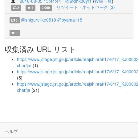
2018-08-05 15:44:44
@wkmk06yr1
(
投稿一覧
)
リツイート・ネットワーク (3)
2
1
0.000
@shigurelike0518
@oyama115
3
0
収集済み URL リスト
https://www.jstage.jst.go.jp/article/reajshinrai/17/6/17_KJ0000
char/ja/
(1)
https://www.jstage.jst.go.jp/article/reajshinrai/17/6/17_KJ000
(5)
https://www.jstage.jst.go.jp/article/reajshinrai/17/6/17_KJ000
char/ja
(21)
ヘルプ