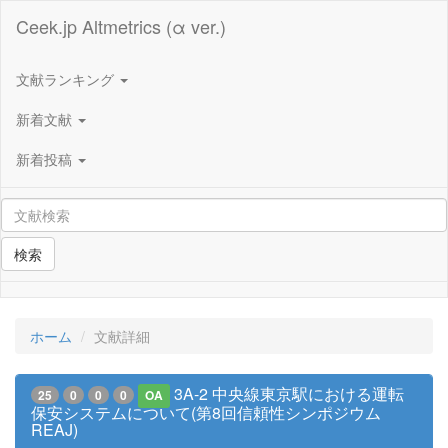
Ceek.jp Altmetrics (α ver.)
文献ランキング
新着文献
新着投稿
検索
ホーム
文献詳細
3A-2 中央線東京駅における運転
25
0
0
0
OA
保安システムについて(第8回信頼性シンポジウム
REAJ)