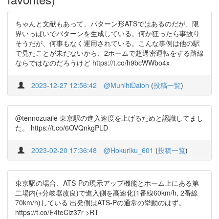
ちゃんと文献もあって、パターン形ATSではあるのだが、限
界いっぱいでパターンを生成している。何か狂ったら事故り
そうだが、何事もなく運用されている。こんな事例は他の駅
で見たことが未だないから、2ホームで超過密運転をする路線
ならではなのだろうけど https://t.co/h9bcWWbo4x
2023-12-27 12:56:42
@MuhihiDaioh
(
投稿一覧
)
@tennozuaile 東京駅の進入速度を上げるためと認識してまし
た。 https://t.co/6OVQnkgPLD
2023-02-20 17:36:48
@Hokuriku_601
(
投稿一覧
)
東京駅の場合、ATS-Pの現示アップ機能とホーム上にある第
二場内(+分岐器改良)で進入側を高速化(1番線60km/h, 2番線
70km/h)している 出発側はATS-Pの通常の挙動のはず。
https://t.co/F4teCiz37r >RT