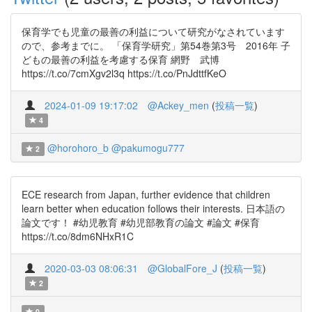
保育学でも児童の最善の利益について研究がなされています
ので、参考までに。 「保育学研究」第54巻第3号 2016年 子
どもの最善の利益を考慮する保育 網野 武博
https://t.co/7cmXgv2l3q https://t.co/PnJdttfKeO
2024-01-09 19:17:02
@Ackey_men
(
投稿一覧
)
4
@horohoro_b
@pakumogu777
2
ECE research from Japan, further evidence that children
learn better when education follows their interests. 日本語の
論文です！ #幼児教育 #幼児部教育の論文 #論文 #保育
https://t.co/8dm6NHxR1C
2020-03-03 08:06:31
@GlobalFore_J
(
投稿一覧
)
2
0