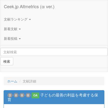
Ceek.jp Altmetrics (α ver.)
文献ランキング
新着文献
新着投稿
検索
ホーム
文献詳細
子どもの最善の利益を考慮する保
2
0
0
0
OA
育