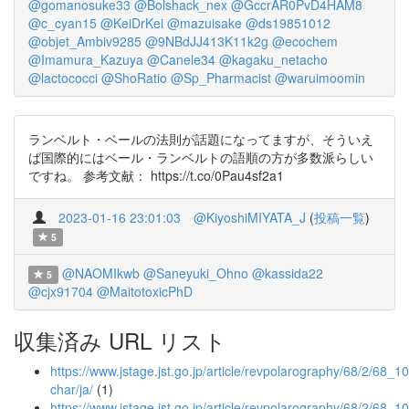
@gomanosuke33
@Bolshack_nex
@GccrAR0PvD4HAM8
@c_cyan15
@KeiDrKei
@mazuisake
@ds19851012
@objet_Ambiv9285
@9NBdJJ413K11k2g
@ecochem
@Imamura_Kazuya
@Canele34
@kagaku_netacho
@lactococci
@ShoRatio
@Sp_Pharmacist
@waruimoomin
ランベルト・ベールの法則が話題になってますが、そういえ
ば国際的にはベール・ランベルトの語順の方が多数派らしい
ですね。 参考文献： https://t.co/0Pau4sf2a1
2023-01-16 23:01:03
@KiyoshiMIYATA_J
(
投稿一覧
)
5
@NAOMIkwb
@Saneyuki_Ohno
@kassida22
5
@cjx91704
@MaitotoxicPhD
収集済み URL リスト
https://www.jstage.jst.go.jp/article/revpolarography/68/2/68_101
char/ja/
(1)
https://www.jstage.jst.go.jp/article/revpolarography/68/2/68_1