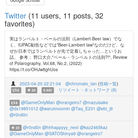
Google Scholar
Twitter
(11 users, 11 posts, 32
favorites)
実はランベルト・ベールの法則（Lambert-Beer law）でな
く、IUPAC勧告などでは"Beer-Lambert law"なのだけど、な
ぜか日本ではランベルトが先で定着しちゃった…というお
話。 参考： 野口大介,"ベール・ランベルトの法則?!", Review
of Polarography, Vol.68, No.2, (2022)
https://t.co/OHJw8ghUos
2023-04-20 22:21:04
@chromato_tan
(
投稿一覧
)
リツイート・ネットワーク (8)
8
24
0.442
@GameOnlyMan
@orangeiro7
@mazuisake
8
@ds19851012
@waruimoomin
@Taq_E231
@ebi_j9
@r0nd0n
@r0nd0n
@hhhappyyy_next
@kaz2465kaz
23
@GameOnlyMan
@SATOShinya9
@orangeiro7