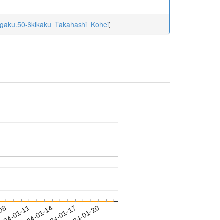
rigaku.50-6kikaku_Takahashi_Kohei
)
-08
024-01-11
2024-01-14
2024-01-17
2024-01-20