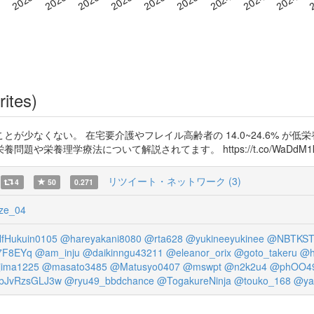
rites)
少なくない。 在宅要介護やフレイル高齢者の 14.0~24.6% が低
栄養理学療法について解説されてます。 https://t.co/WaDdM1k
リツイート・ネットワーク (3)
4
50
0.271
ze_04
fHukuin0105
@hareyakani8080
@rta628
@yukineeyukinee
@NBTKST
F8EYq
@am_inju
@daikinngu43211
@eleanor_orix
@goto_takeru
@h
ima1225
@masato3485
@Matusyo0407
@mswpt
@n2k2u4
@phOO49
JvRzsGLJ3w
@ryu49_bbdchance
@TogakureNinja
@touko_168
@ya