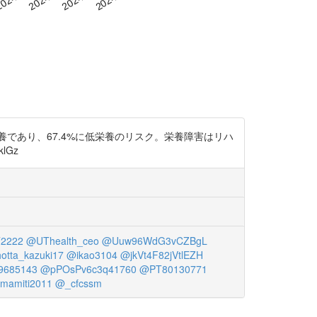
栄養であり、67.4%に低栄養のリスク。栄養障害はリハ
lGz
2222
@UThealth_ceo
@Uuw96WdG3vCZBgL
otta_kazuki17
@ikao3104
@jkVt4F82jVtlEZH
685143
@pPOsPv6c3q41760
@PT80130771
mamiti2011
@_cfcssm