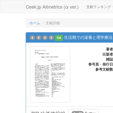
Ceek.jp Altmetrics (α ver.)
文献ランキング
ホーム
文献詳細
生活期での栄養と理学療法
4
0
0
0
OA
著者
出版者
雑誌
巻号頁・発行日
参考文献数
2023-12-25 08:37:02