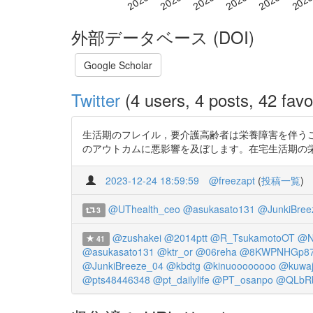
外部データベース (DOI)
Google Scholar
Twitter
(4 users, 4 posts, 42 favo
生活期のフレイル，要介護高齢者は栄養障害を伴うことが
のアウトカムに悪影響を及ぼします。在宅生活期の栄養問題や
2023-12-24 18:59:59
@freezapt
(
投稿一覧
)
@UThealth_ceo
@asukasato131
@JunkiBree
3
@zushakei
@2014ptt
@R_TsukamotoOT
@N
41
@asukasato131
@ktr_or
@06reha
@8KWPNHGp87
@JunkiBreeze_04
@kbdtg
@kinuoooooooo
@kuwaj
@pts48446348
@pt_dailylife
@PT_osanpo
@QLbRb