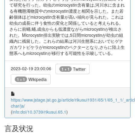
て研究を行った。幼虫のmicrocystin含有量は,河川水に含まれ
る有機懸濁物質中のmicrocystin濃度と相関を示した。また若
齢個体ほどmicrocystin含有量が高い傾向が見られた。これは
幼虫の成長に伴う食性の変化と関係していると考えられる。
さらに前蛹,蛹,成虫からも低濃度ながらmicrocystinが検出さ
れた。Microcystin排出実験では,5日間microcystinが幼虫の組
織内に残留した。これらの結果は河川生態系においでヒゲナ
ガカワトビケラがmicrocystinのベクターとなり,さらに陸上生
態系へもmicrocystinが移行する可能性を示唆している。
2023-02-19 23:00:06
Twitter
1 + 1
Wikipedia
1 + 1
https://www.jstage.jst.go.jp/article/rikusui1931/65/1/65_1_1/_articl
char/ja/
(
info:doi/10.3739/rikusui.65.1
)
言及状況