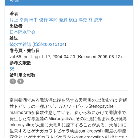
著者
片上 幸美
田中 俊行
本間 隆満
横山 淳史
朴 虎東
出版者
日本陸水学会
雑誌
陸水学雑誌
(
ISSN:00215104
)
巻号頁・発行日
vol.65, no.1, pp.1-12, 2004-04-20 (Released:2009-06-12)
参考文献数
55
被引用文献数
4
7
富栄養湖である諏訪湖に端を発する天竜川の上流域では,造網
性トビケラの一種,ヒゲナガカワトビケラStenopsyche
marmorataが多数生息している。春から秋にかけて諏訪湖で
発生した有毒藍藻のMicrocystisや,その細胞に含まれる肝臓毒
microcystinが大量に天竜川に流下することがある。天竜川に
生息するヒゲナガカワトビケラ幼虫のmicrocystin濃度の季節
変化と,ヒゲナガカワトビケラからのmicrocystinの排出につい