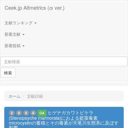
Ceek.jp Altmetrics (α ver.)
文献ランキング
新着文献
新着投稿
検索
ホーム
文献詳細
ヒゲナガカワトビケラ
2
0
0
0
OA
(Stenopsyche marmorata)におよる籃藻毒素
microcystinの蓄積とその毒素が天竜川生態系に及ぼす
影響