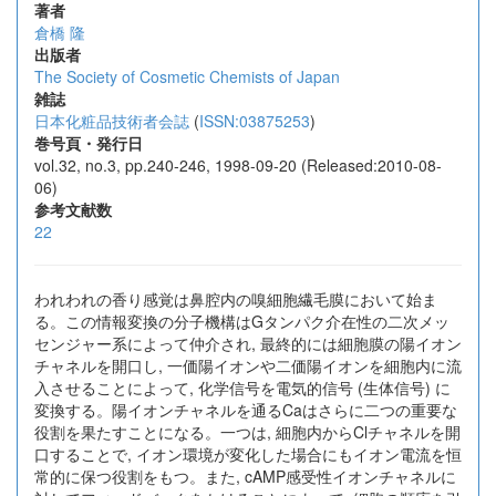
著者
倉橋 隆
出版者
The Society of Cosmetic Chemists of Japan
雑誌
日本化粧品技術者会誌
(
ISSN:03875253
)
巻号頁・発行日
vol.32, no.3, pp.240-246, 1998-09-20 (Released:2010-08-
06)
参考文献数
22
われわれの香り感覚は鼻腔内の嗅細胞繊毛膜において始ま
る。この情報変換の分子機構はGタンパク介在性の二次メッ
センジャー系によって仲介され, 最終的には細胞膜の陽イオン
チャネルを開口し, 一価陽イオンや二価陽イオンを細胞内に流
入させることによって, 化学信号を電気的信号 (生体信号) に
変換する。陽イオンチャネルを通るCaはさらに二つの重要な
役割を果たすことになる。一つは, 細胞内からClチャネルを開
口することで, イオン環境が変化した場合にもイオン電流を恒
常的に保つ役割をもつ。また, cAMP感受性イオンチャネルに