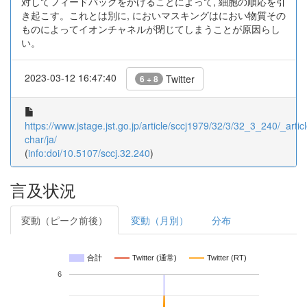
対してフィードバックをかけることによって, 細胞の順応を引
き起こす。これとは別に, においマスキングはにおい物質その
ものによってイオンチャネルが閉じてしまうことが原因らし
い。
2023-03-12 16:47:40
Twitter
6 + 8
https://www.jstage.jst.go.jp/article/sccj1979/32/3/32_3_240/_articl
char/ja/
(
info:doi/10.5107/sccj.32.240
)
言及状況
変動（ピーク前後）
変動（月別）
分布
合計
Twitter (通常)
Twitter (RT)
6