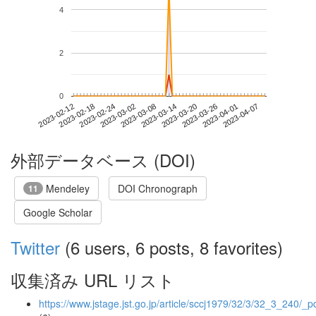
4
2
0
2023-04-01
2023-02-12
2023-03-02
2023-03-20
2023-04-07
2023-02-18
2023-03-08
2023-03-26
2023-02-24
2023-03-14
外部データベース (DOI)
Mendeley
DOI Chronograph
11
Google Scholar
Twitter
(6 users, 6 posts, 8 favorites)
収集済み URL リスト
https://www.jstage.jst.go.jp/article/sccj1979/32/3/32_3_240/_p