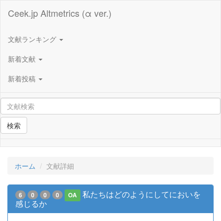
Ceek.jp Altmetrics (α ver.)
文献ランキング
新着文献
新着投稿
検索
ホーム
文献詳細
私たちはどのようにしてにおいを
6
0
0
0
OA
感じるか