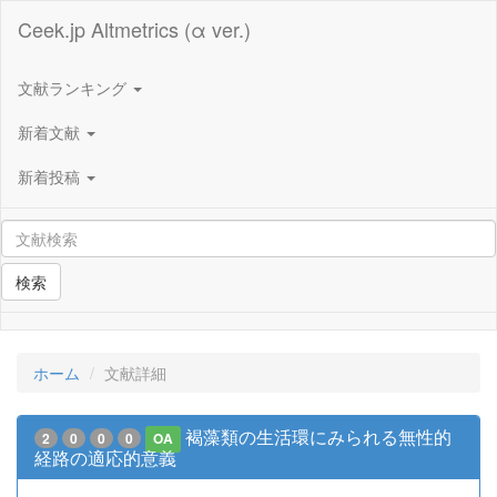
Ceek.jp Altmetrics (α ver.)
文献ランキング
新着文献
新着投稿
検索
ホーム
文献詳細
褐藻類の生活環にみられる無性的
2
0
0
0
OA
経路の適応的意義