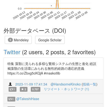
*
*
0.0
2023-11-29
2023-10-12
2023-10-30
2023-11-17
2023-12-05
2023-10-18
2023-11-05
2023-11-23
2023-10-24
2023-11-11
外部データベース (DOI)
Mendeley
Google Scholar
1
Twitter
(2 users, 2 posts, 2 favorites)
特集 藻類に見られる多様な繁殖システムの生態と進化 総説
褐藻類の生活環にみられる無性的経路の適応的意義
https://t.co/Zbxg5cKQjA #maskotlib
2023-11-09 17:41:34
@HandsomeKinoko
(
投稿一覧
)
リツイート・ネットワーク (1)
1
2
0.707
@TakeshiHase
1