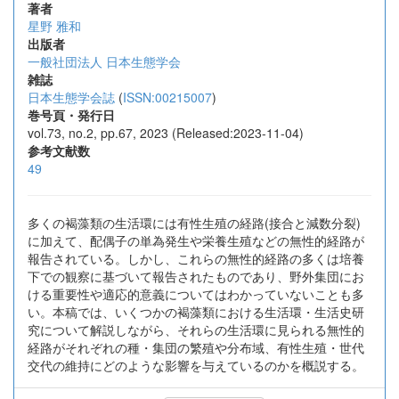
著者
星野 雅和
出版者
一般社団法人 日本生態学会
雑誌
日本生態学会誌
(
ISSN:00215007
)
巻号頁・発行日
vol.73, no.2, pp.67, 2023 (Released:2023-11-04)
参考文献数
49
多くの褐藻類の生活環には有性生殖の経路(接合と減数分裂)
に加えて、配偶子の単為発生や栄養生殖などの無性的経路が
報告されている。しかし、これらの無性的経路の多くは培養
下での観察に基づいて報告されたものであり、野外集団にお
ける重要性や適応的意義についてはわかっていないことも多
い。本稿では、いくつかの褐藻類における生活環・生活史研
究について解説しながら、それらの生活環に見られる無性的
経路がそれぞれの種・集団の繁殖や分布域、有性生殖・世代
交代の維持にどのような影響を与えているのかを概説する。