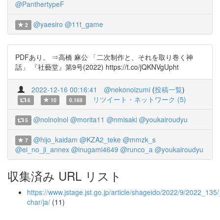
@PanthertypeF
@yaesiro
@11t_game
2
PDFあり。 ⇒高橋 麻公 「二次制作と、それを取り巻く神
話」 『社藝堂』第9号(2022) https://t.co/jQKNVgUpht
2022-12-16 00:16:41
@nekonoizumi
(
投稿一覧
)
リツイート・ネットワーク (5)
6
10
0.169
@nolnolnol
@morita11
@nmisaki
@youkairoudyu
5
@hijo_kaidam
@KZA2_teke
@mmzk_s
7
@ei_no_ji_annex
@inugami4649
@runco_a
@youkairoudyu
収集済み URL リスト
https://www.jstage.jst.go.jp/article/shageido/2022/9/2022_135/_
char/ja/
(11)