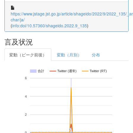
https://www.jstage.jst.go.jp/article/shageido/2022/9/2022_135/_art
char/ja/
(
info:doi/10.57360/shageido.2022.9_135
)
言及状況
変動（ピーク前後）
変動（月別）
分布
合計
Twitter (通常)
Twitter (RT)
6
4
2
*
*
0