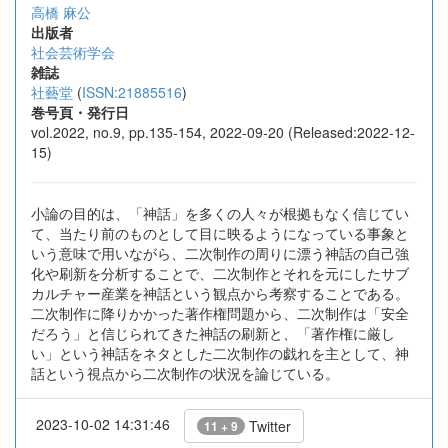
高橋 麻公
出版者
社会芸術学会
雑誌
社藝堂
(
ISSN:21885516
)
巻号頁・発行日
vol.2022, no.9, pp.135-154, 2022-09-20 (Released:2022-12-
15)
⼩論の⽬的は、「神話」を多くの⼈々が根拠もなく信じてい
て、当たり前のものとして⽬に映るようになっている事象と
いう意味で⽤いながら、⼆次制作の周りに漂う神話の⾃⼰強
化や刷新を分析することで、⼆次制作とそれを元にしたサブ
カルチャー産業を神話という観点から考察することである。
⼆次制作に降りかかった著作権問題から、⼆次制作は「安全
だろう」と信じられてきた神話の刷新と、「著作権に厳し
い」という神話をネタとした⼆次制作の戯れを主として、神
話という視点から⼆次制作の状況を論じている。
2023-10-02 14:31:46
Twitter
11 + 9