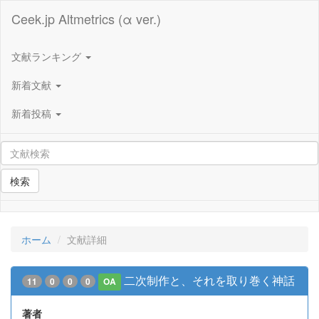
Ceek.jp Altmetrics (α ver.)
文献ランキング
新着文献
新着投稿
検索
ホーム
文献詳細
二次制作と、それを取り巻く神話
11
0
0
0
OA
著者