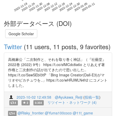
2023-01-05
2022-11-18
2022-12-06
2022-12-24
2023-01-11
2022-11-24
2022-12-12
2022-12-30
2022-11-30
2022-12-18
外部データベース (DOI)
Google Scholar
Twitter
(11 users, 11 posts, 9 favorites)
高橋麻公「二次制作と、それを取り巻く神話」（『社藝堂』
2022巻 (2022) 9号） https://t.co/sfMCdc8a6o とりあえず著
作権と二次創作の話が出てきたので思い出した..
https://t.co/SswSEbI3tP 「Bing Image Creator(Dall-E3)がマ
リオやピカチュウを..」https://t.co/wHRJWLN4h2 にコメント
しました。
2023-10-02 12:49:58
@Ayukawa_Reiji
(
投稿一覧
)
リツイート・ネットワーク (4)
4
2
0.354
@Risky_frontier
@Yuma100coco
@11t_game
4