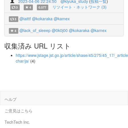
2023-04-06 22:24:50
@kiyuka_study
(
投稿一覧
)
リツイート・ネットワーク (3)
3
4
0.577
@iaittf
@kokaraka
@kamex
3
@lack_of_sleeep
@0k0j00
@kokaraka
@kamex
4
収集済み URL リスト
https://www.jstage.jst.go.jp/article/shase/45/275/45_17/_article
char/ja/
(4)
ヘルプ
ご意見はこちら
TechTech Inc.