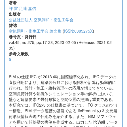
著者
許 雷
足達 嘉信
出版者
公益社団法人 空気調和・衛生工学会
雑誌
空気調和・衛生工学会 論文集
(
ISSN:0385275X
)
巻号頁・発行日
vol.45, no.275, pp.17-23, 2020-02-05 (Released:2021-02-
05)
参考文献数
5
BIM の仕様 IFC が 2013 年に国際標準化され、IFC データの
直接利用により、建築各分野における解析や計算は効率的に
行われ、設計・施工・維持管理への応用が増えてきている。
空調負荷計算や熱流体シミュレーション等の解析において、
壁など建物要素の幾何形状と空間位置の把握は重要である。
本研究では、IFC2x3 の仕様書に基づいて、IFC クラスのツリ
ー構造、BIM データ連携の基礎である IfcProduct の 3 次元幾
何形状情報表現の仕組みを紹介する。また、BIM ソフトウェ
アを用いて傾斜壁の実例を作成する。出力した IfcWall データ