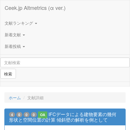
Ceek.jp Altmetrics (α ver.)
文献ランキング
新着文献
新着投稿
検索
ホーム
文献詳細
IFCデータによる建物要素の幾何
4
0
0
0
OA
形状と空間位置の計算 傾斜壁の解析を例として