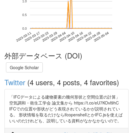
1.0
0.5
0.0
2023-04-28
2023-03-11
2023-03-29
2023-04-16
2023-05-04
2023-03-17
2023-04-04
2023-04-22
2023-03-23
2023-04-10
外部データベース (DOI)
Google Scholar
Twitter
(4 users, 4 posts, 4 favorites)
「IFCデータによる建物要素の幾何形状と空間位置の計算」
空気調和・衛生工学会 論文集から https://t.co/eU7KOvl9hC
IFCでの位置や形状がどう表現されているかが説明されてい
る。 形状情報を取るだけならifcopenshellとかIFC.jsを使えば
いいのだけれども、説明している資料がなかなかないので。