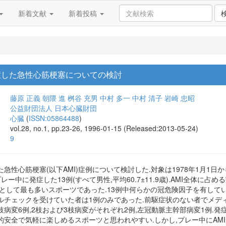
新着文献
新着投稿
症した急性心筋梗塞についての検討
藤原 正義
朝隈 進
桝谷 充男
中村 多一
中村 清子
岩崎 忠昭
公益財団法人 日本心臓財団
心臓
(
ISSN:05864488
)
vol.28, no.1, pp.23-26, 1996-01-15 (Released:2013-05-24)
9
心筋梗塞(以下AMI)症例について検討した.対象は1978年1月1日から, 1 9
レー中に発症した13例(すべて男性,平均60.7±11.9歳).AMI全体に占
因として最も多いスポーツであった.13例中何らかの冠危険因子を有してい
ルチェックを受けていた者は1例のみであった.前駆症状のない者でメデ
1枝病変6例,2枝および3枝病変がそれぞれ2例,左冠動脈主幹部病変1例.
安全で気軽に楽しめるスポーツと思われやすい.しかし,プレー中にAM