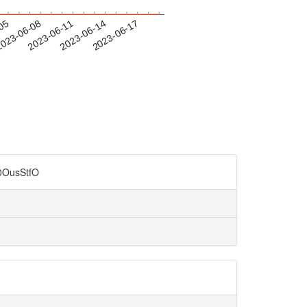
-05
023-06-08
2023-06-11
2023-06-14
2023-06-17
OusStfO