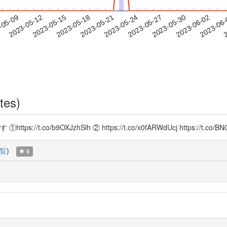
2023-05-30
2023-06-02
2023-06
-05-09
2
2023-05-12
2023-05-15
2023-05-18
2023-05-21
2023-05-24
2023-05-27
tes)
/b9OXJzhSlh ② https://t.co/x0fARWdUcj https://t.co/BN0
覧
)
5