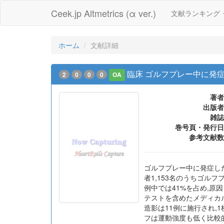
Ceek.jp Altmetrics (α ver.)
文献ランキング
ホーム
文献詳細
臨床 ゴルフプレー中に発
2
0
0
0
OA
著者
出版者
雑誌
巻号頁・発行日
参考文献数
ゴルフプレー中に発症した急性
者1,153名のうちゴルフプ
例中では41%を占め,原
テストを含めたメディカ
造影は11例に施行され,
フは運動強度も低く比較的