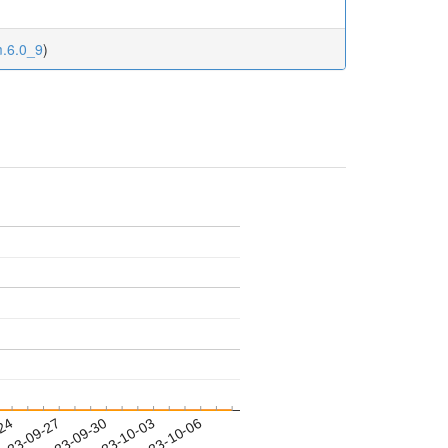
m.6.0_9
)
-24
023-09-27
2023-09-30
2023-10-03
2023-10-06