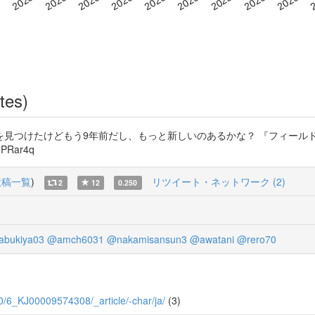
tes)
を見つけたけどもう9年前だし、もっと新しいのあるかな？ 『フィール
PRar4q
投稿一覧
)
リツイート・ネットワーク (2)
2
12
0.250
abukiya03
@amch6031
@nakamisansun3
@awatani
@rero70
6/0/6_KJ00009574308/_article/-char/ja/
(3)