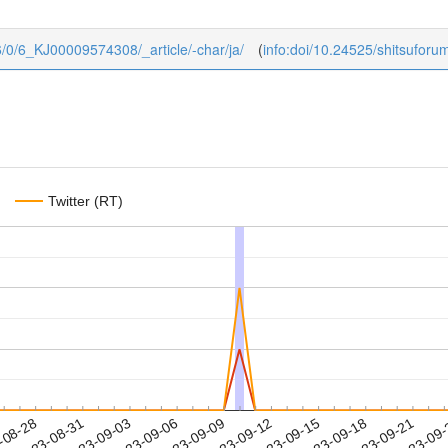
m/6/0/6_KJ00009574308/_article/-char/ja/
(
info:doi/10.24525/shitsuforu
Twitter (RT)
2023-09-18
2023-09-21
2023-09
-08-28
2
2023-08-31
2023-09-03
2023-09-06
2023-09-09
2023-09-12
2023-09-15