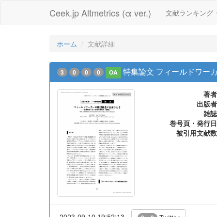
Ceek.jp Altmetrics (α ver.)
文献ランキング
ホーム
文献詳細
特集論文 フィールドワー
3
0
0
0
OA
著者
出版者
雑誌
巻号頁・発行日
被引用文献数
2023-09-10 19:52:13