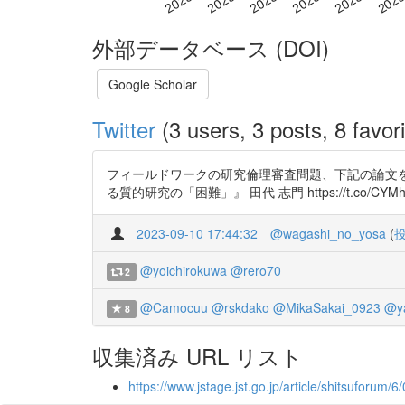
外部データベース (DOI)
Google Scholar
Twitter
(3 users, 3 posts, 8 favori
フィールドワークの研究倫理審査問題、下記の論文
る質的研究の「困難」』 田代 志門 https://t.co/CYMh
2023-09-10 17:44:32
@wagashi_no_yosa
(
@yoichirokuwa
@rero70
2
@Camocuu
@rskdako
@MikaSakai_0923
@y
8
収集済み URL リスト
https://www.jstage.jst.go.jp/article/shitsuforum/