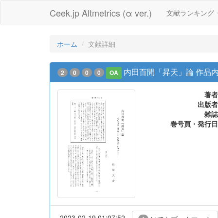
Ceek.jp Altmetrics (α ver.)
文献ランキング
ホーム
文献詳細
内田百閒「昇天」論 作品内
2
0
0
0
OA
著者
出版者
雑誌
巻号頁・発行日
2023-02-19 01:07:52