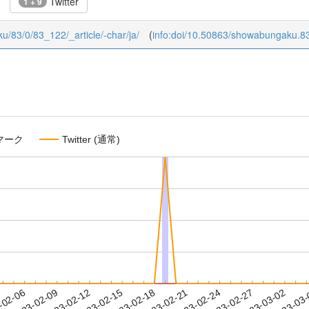
Twitter
1 + 9
ku/83/0/83_122/_article/-char/ja/
(
info:doi/10.50863/showabungaku.8
マーク
Twitter (通常)
2023-02-27
2023-03-02
2023-03
-02-06
2
2023-02-09
2023-02-12
2023-02-15
2023-02-18
2023-02-21
2023-02-24