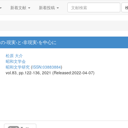
新着文献
新着投稿
の‹現実›と‹非現実›を中心に
松原 大介
昭和文学会
昭和文学研究
(
ISSN:03883884
)
vol.83, pp.122-136, 2021 (Released:2022-04-07)