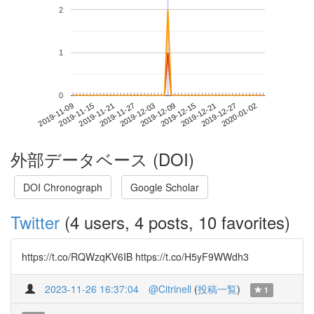
2
1
0
2019-12-27
2019-11-09
2019-11-27
2019-12-15
2020-01-02
2019-11-15
2019-12-03
2019-12-21
2019-11-21
2019-12-09
外部データベース (DOI)
DOI Chronograph
Google Scholar
Twitter
(4 users, 4 posts, 10 favorites)
https://t.co/RQWzqKV6IB https://t.co/H5yF9WWdh3
2023-11-26 16:37:04
@Citrinell
(
投稿一覧
)
1