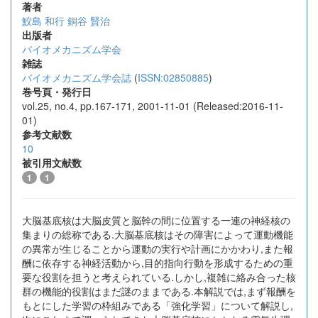
著者
鮫島 和行
銅谷 賢治
出版者
バイオメカニズム学会
雑誌
バイオメカニズム学会誌
(
ISSN:02850885
)
巻号頁・発行日
vol.25, no.4, pp.167-171, 2001-11-01 (Released:2016-11-
01)
参考文献数
10
被引用文献数
1
1
大脳基底核は大脳皮質と脳幹の間に位置する一連の神経核の
集まりの総称である.大脳基底核はその障害によって運動機能
の異常が生じることから運動の実行や計画にかかわり,また報
酬に依存する神経活動から,目的指向行動を形成するための重
要な役割を担うと考えられている.しかし,複雑に絡み合った核
群の機能的役割はまだ謎のままである.本解説では,まず報酬を
もとにした学習の枠組みである「強化学習」について解説し,