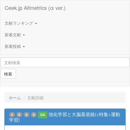
Ceek.jp Altmetrics (α ver.)
文献ランキング
新着文献
新着投稿
検索
ホーム
文献詳細
強化学習と大脳基底核(<特集>運動
4
0
0
0
OA
学習)