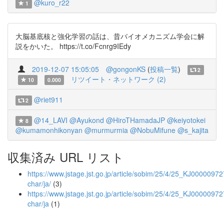
@kuro_r22
1
大脳基底核と強化学習の話は、昔バイオメカニズム学会に解
説をかいた。 https://t.co/Fcnrg9IEdy
2019-12-07 15:05:05
@gongonKS
(
投稿一覧
)
2
リツイート・ネットワーク (2)
10
0.000
@riet911
2
@14_LAVI
@Ayukond
@HiroTHamadaJP
@keiyotokei
8
@kumamonhikonyan
@murmurmia
@NobuMifune
@s_kajita
収集済み URL リスト
https://www.jstage.jst.go.jp/article/sobim/25/4/25_KJ000009727
char/ja/
(3)
https://www.jstage.jst.go.jp/article/sobim/25/4/25_KJ00000972
char/ja
(1)