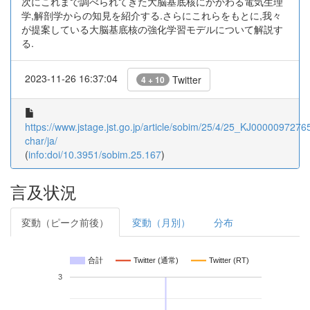
次にこれまで調べられてきた大脳基底核にかかわる電気生理
学,解剖学からの知見を紹介する.さらにこれらをもとに,我々
が提案している大脳基底核の強化学習モデルについて解説す
る.
2023-11-26 16:37:04
Twitter
4 + 10
https://www.jstage.jst.go.jp/article/sobim/25/4/25_KJ00000972765/
char/ja/
(
info:doi/10.3951/sobim.25.167
)
言及状況
変動（ピーク前後）
変動（月別）
分布
合計
Twitter (通常)
Twitter (RT)
3